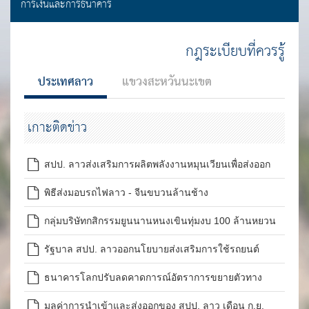
การเงินและการธนาคาร
กฎระเบียบที่ควรรู้
ประเทศลาว
แขวงสะหวันนะเขต
เกาะติดข่าว
สปป. ลาวส่งเสริมการผลิตพลังงานหมุนเวียนเพื่อส่งออก
พิธีส่งมอบรถไฟลาว - จีนขบวนล้านช้าง
กลุ่มบริษัทกสิกรรมยูนนานหนงเขินทุ่มงบ 100 ล้านหยวน
ลงทุนปลูกพืชทดแทนฝิ่นที่แขวงพงสาลี
รัฐบาล สปป. ลาวออกนโยบายส่งเสริมการใช้รถยนต์
ไฟฟ้าใน สปป. ลาว
ธนาคารโลกปรับลดคาดการณ์อัตราการขยายตัวทาง
เศรษฐกิจของ สปป. ลาวปี 2564 เป็นร้อยละ 2.2
มูลค่าการนำเข้าและส่งออกของ สปป. ลาว เดือน ก.ย.