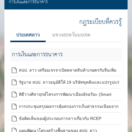
การเงินและการธนาคาร
กฎระเบียบที่ควรรู้
ประเทศลาว
แขวงสะหวันนะเขต
การเงินและการธนาคาร
สปป. ลาว เตรียมเจรจาเปิดตลาดสินค้าเกษตรกับจีนเพิ่ม
อีก 22 ชนิด
รัฐบาล สปป. ลาวอนุมัติให้ 19 บริษัทขุดค้นและแปรรูปแร่
เหล็ก
พิธีวางศิลาฤกษ์โครงการพัฒนาเมืองอัจฉริยะ (Smart
City) เขตนิคมอุตสาหกรรม นครหลวงเวียงจันทน์
การประชุมสรุปผลการคุ้มครองการเก็บค่าธรรมเนียมจาก
ธุรกิจน้ำมันเชื้อเพลิงและแนวโน้มปี 2565
ข้อคิดเห็นของผู้ประกอบการลาวเกี่ยวกับ RCEP
แผนพัฒนาโครงสร้างพื้นฐานของ สปป. ลาว