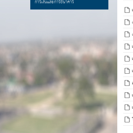
การเงินและการธนาคาร
เ
ง
ง
เ
เ
เ
อ
ลิคำ
เ
เ
โ