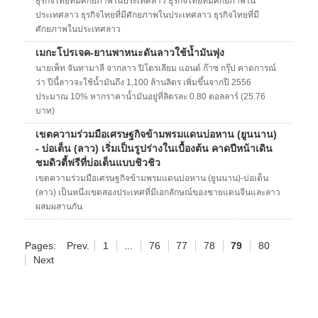
ธุรกิจไทยที่มีศักยภาพในประเทศลาว ธุรกิจไทยที่มีศักยภาพใน
ประเทศลาว ธุรกิจไทยที่มีศักยภาพในประเทศลาว ธุรกิจไทยที่มี
ศักยภาพในประเทศลาว
เมกะโปรเจค-ยานพาหนะดันลาวใช้น้ำมันพุ่ง
นายเพ็ท จันทามาลี จากลาว ปิโตรเลียม แอนด์ ก๊าซ กรุ๊ป คาดการณ์
ว่า ปีนี้ลาวจะใช้น้ำมันถึง 1,100 ล้านลิตร เพิ่มขึ้นจากปี 2556
ประมาณ 10% หากราคาน้ำมันอยู่ที่ลิตรละ 0.80 ดอลลาร์ (25.76
บาท)
เขตความร่วมมือเศรษฐกิจข้ามพรมแดนบ่อหาน (ยูนนาน)
- บ่อเต็น (ลาว) เริ่มเป็นรูปร่างในเบื้องต้น คาดปีหน้าเดิน
ชมดิวตี้ฟรีที่บ่อเต็นแบบชิวชิว
เขตความร่วมมือเศรษฐกิจข้ามพรมแดนบ่อหาน (ยูนนาน)-บ่อเต็น
(ลาว) เป็นหนึ่งเขตสองประเทศที่มีเอกลักษณ์ของชายแดนจีนและลาว
ผสมผสานกัน
Pages:
Prev.
1
...
76
77
78
79
80
Next