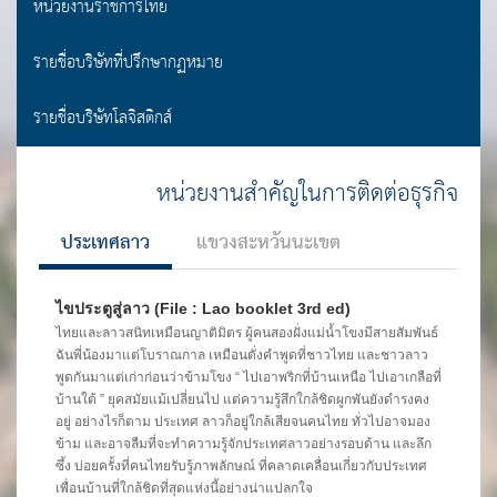
หน่วยงานราชการไทย
รายชื่อบริษัทที่ปรึกษากฏหมาย
รายชื่อบริษัทโลจิสติกส์
หน่วยงานสำคัญในการติดต่อธุรกิจ
ประเทศลาว
แขวงสะหวันนะเขต
ไขประตูสู่ลาว (File : Lao booklet 3rd ed)
ไทยและลาวสนิทเหมือนญาติมิตร ผู้คนสองฝั่งแม่น้ำโขงมีสายสัมพันธ์
ฉันพี่น้องมาแต่โบราณกาล เหมือนดั่งคำพูดที่ชาวไทย และชาวลาว
พูดกันมาแต่เก่าก่อนว่าข้ามโขง “ ไปเอาพริกที่บ้านเหนือ ไปเอาเกลือที่
บ้านใต้ ” ยุคสมัยแม้เปลี่ยนไป แต่ความรู้สึกใกล้ชิดผูกพันยังดำรงคง
อยู่ อย่างไรก็ตาม ประเทศ ลาวก็อยู่ใกล้เสียจนคนไทย ทั่วไปอาจมอง
ข้าม และอาจลืมที่จะทำความรู้จักประเทศลาวอย่างรอบด้าน และลึก
ซึ้ง บ่อยครั้งที่คนไทยรับรู้ภาพลักษณ์ ที่คลาดเคลื่อนเกี่ยวกับประเทศ
เพื่อนบ้านที่ใกล้ชิดที่สุดแห่งนี้อย่างน่าแปลกใจ