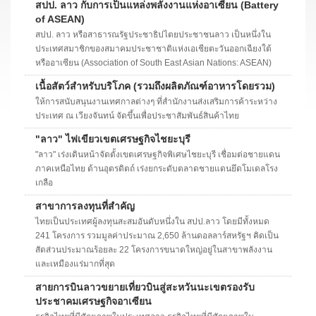
สปป. ลาว กับการเป็นแหล่งพลังงานแห่งอาเซียน (Battery
of ASEAN)
สปป. ลาว หรือสาธารณรัฐประชาธิปไตยประชาชนลาว เป็นหนึ่งใน
ประเทศสมาชิกของสมาคมประชาชาติแห่งเอเชียตะวันออกเฉียงใต้
หรืออาเซียน (Association of South East Asian Nations: ASEAN)
เนื้อสัตว์สำหรับบริโภค (รวมถึงผลิตภัณฑ์อาหารโดยรวม)
ให้การสนับสนุนงานเทศกาลต่างๆ ที่สำนักงานส่งเสริมการค้าระหว่าง
ประเทศ ณ เวียงจันทน์ จัดขึ้นเพื่อประชาสัมพันธ์สินค้าไทย
"ลาว" ไฟเขียวเขตเศรษฐกิจไชยะบุรี
"ลาว" เร่งเดินหน้าจัดตั้งเขตเศรษฐกิจพิเศษไชยะบุรี เชื่อมต่อชายแดน
ภาคเหนือไทย ด้านอุตรดิตถ์ เร่งยกระดับตลาดชายแดนยึดโมเดลโรง
เกลือ
สาขาการลงทุนที่สำคัญ
ไทยเป็นประเทศผู้ลงทุนสะสมอันดับหนึ่งใน สปป.ลาว โดยมีทั้งหมด
241 โครงการ รวมมูลค่าประมาณ 2,650 ล้านดอลลาร์สหรัฐฯ คิดเป็น
สัดส่วนประมาณร้อยละ 22 โครงการขนาดใหญ่อยู่ในสาขาพลังงาน
และเหมืองแร่มากที่สุด
สายการบินลาวขยายเที่ยวบินสู่สะหวันนะเขตรองรับ
ประชาคมเศรษฐกิจอาเซียน