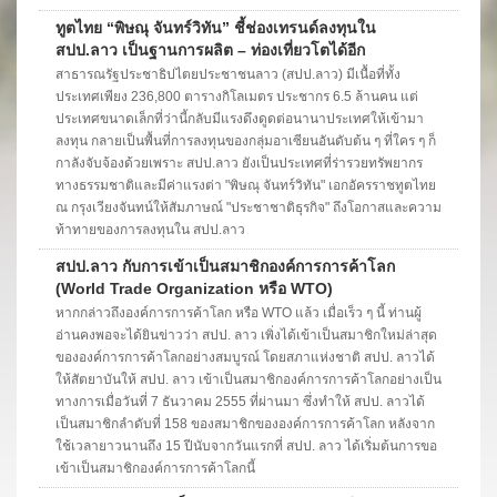
ทูตไทย “พิษณุ จันทร์วิทัน” ชี้ช่องเทรนด์ลงทุนใน
สปป.ลาว เป็นฐานการผลิต – ท่องเที่ยวโตได้อีก
สาธารณรัฐประชาธิปไตยประชาชนลาว (สปป.ลาว) มีเนื้อที่ทั้ง
ประเทศเพียง 236,800 ตารางกิโลเมตร ประชากร 6.5 ล้านคน แต่
ประเทศขนาดเล็กที่ว่านี้กลับมีแรงดึงดูดต่อนานาประเทศให้เข้ามา
ลงทุน กลายเป็นพื้นที่การลงทุนของกลุ่มอาเซียนอันดับต้น ๆ ที่ใคร ๆ ก็
กาลังจับจ้องด้วยเพราะ สปป.ลาว ยังเป็นประเทศที่ร่ารวยทรัพยากร
ทางธรรมชาติและมีค่าแรงต่า "พิษณุ จันทร์วิทัน" เอกอัครราชทูตไทย
ณ กรุงเวียงจันทน์ให้สัมภาษณ์ "ประชาชาติธุรกิจ" ถึงโอกาสและความ
ท้าทายของการลงทุนใน สปป.ลาว
สปป.ลาว กับการเข้าเป็นสมาชิกองค์การการค้าโลก
(World Trade Organization หรือ WTO)
หากกล่าวถึงองค์การการค้าโลก หรือ WTO แล้ว เมื่อเร็ว ๆ นี้ ท่านผู้
อ่านคงพอจะได้ยินข่าวว่า สปป. ลาว เพิ่งได้เข้าเป็นสมาชิกใหม่ล่าสุด
ขององค์การการค้าโลกอย่างสมบูรณ์ โดยสภาแห่งชาติ สปป. ลาวได้
ให้สัตยาบันให้ สปป. ลาว เข้าเป็นสมาชิกองค์การการค้าโลกอย่างเป็น
ทางการเมื่อวันที่ 7 ธันวาคม 2555 ที่ผ่านมา ซึ่งทำให้ สปป. ลาวได้
เป็นสมาชิกลำดับที่ 158 ของสมาชิกขององค์การการค้าโลก หลังจาก
ใช้เวลายาวนานถึง 15 ปีนับจากวันแรกที่ สปป. ลาว ได้เริ่มต้นการขอ
เข้าเป็นสมาชิกองค์การการค้าโลกนี้