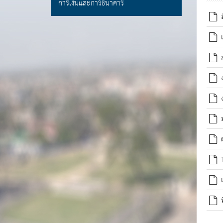
การเงินและการธนาคาร
อ
เ
ก
ง
ง
ม
ผ
T
เ
พ