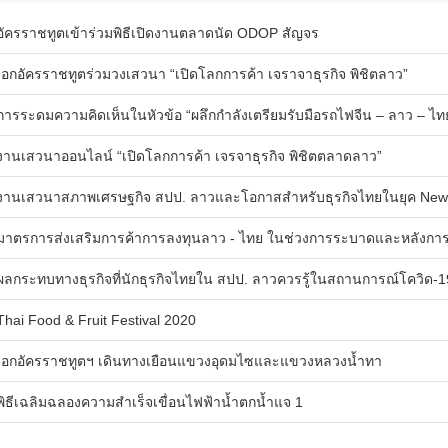
ัครราชทูตเข้าร่วมพิธีเปิดงานตลาดนัด ODOP สัญจร
อกอัครราชทูตร่วมวงเสวนา “เปิดโลกการค้า เจราจาธุรกิจ พิชิตลาว”
ารระดมความคิดเห็นในหัวข้อ “ผลึกกำลังเตรียมรับมือรถไฟจีน – ลาว – ไท
านเสวนาออนไลน์ “เปิดโลกการค้า เจรจาธุรกิจ พิชิตตลาดลาว”
านเสวนาสภาพเศรษฐกิจ สปป. ลาวและโอกาสสำหรับธุรกิจไทยในยุค New
าตรการส่งเสริมการค้าการลงทุนลาว - ไทย ในช่วงการระบาดและหลังกา
ลกระทบทางธุรกิจที่นักธุรกิจไทยใน สปป. ลาวควรรู้ในสถานการณ์โควิด-1
hai Food & Fruit Festival 2020
อกอัครราชทูตฯ เดินทางเยือนแขวงอุดมไซและแขวงหลวงน้ำทา
ิธีเฉลิมฉลองความสำเร็จเขื่อนไฟฟ้าน้ำตกน้ำแจ 1