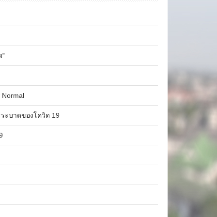
ย”
 Normal
รระบาดของโควิด 19
9