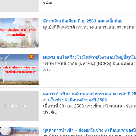
รพัฒ...
อัตราเงินเฟ้อเดือน มิ.ย. 2563 ลดลงเล็กน้อย
ศูนย์สถิติแห่งชาติ กระทรวงแผนการและการลงทุน สปป
BCPG สนใจสร้างโรงไฟฟ้าพลังงานลมใหญ่ที่สุดใ
บริษัท บีซีพีจี จำกัด (มหาชน) (BCPG) มีแผนพัฒ
ลาว...
ผลการดำเนินงานด้านอุตสาหกรรมและการค้าปี 25
งานในช่วง 6 เดือนหลังของปี 2563
เมื่อวันที่ 30 ก.ค. 2563 นางเข็มมะนี พนเสนา ร
ประ�...
มูลค่าการนำเข้า – ส่งออกในช่วง 6 เดือนแรกของป