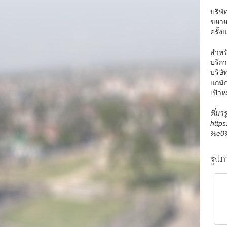
บริษั
ขยาย
ครั้ง
สำหรั
บริกา
บริษั
แก่น
เป้าห
ที่มา
http
%e0
รูปภา