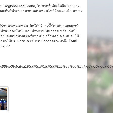
นำ (Regional Top Brand) ในภาคพื้นอินโดจีน จากการ
มมอบสิทธิจำหน่ายมาสเตอร์แฟรนไชส์ร้านคาเฟ่อเมซอน
นมีร้านคาเฟ่อเมซอนเปิดให้บริการทั้งในและนอกสถานี
ีรสชาติเข้มข้นและมีราคาที่เป็นธรรม พร้อมกันนี้
ด้ตกลงมอบสิทธิมาสเตอร์แฟรนไชส์ร้านคาเฟ่อเมซอนให้
าขาให้ประชาชนลาวได้รับบริการอย่างทั่วถึง โดยมี
ปี 2564
%88%e0%ba%a1%e0%ba%ae%e0%bb%89%e0%ba%b2%e0%ba%99%