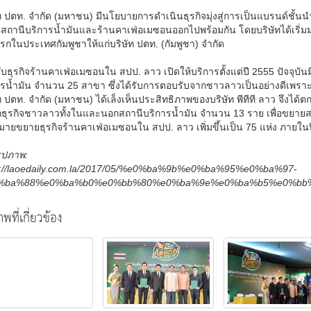
ท ปตท. จำกัด (มหาชน) มีนโยบายการดำเนินธุรกิจมุ่งสู่การเป็นแบรนด์ชั้น
สถานีบริการน้ำมันและร้านคาเฟ่อเมซอนออกไปพร้อมกัน โดยบริษัทได้เริ่
แรกในประเทศกัมพูชาให้แก่บริษัท ปตท. (กัมพูชา) จำกัด
บธุรกิจร้านคาเฟ่อเมซอนใน สปป. ลาว เปิดให้บริการตั้งแต่ปี 2555 ปัจจุบั
รน้ำมัน จำนวน 25 สาขา ซึ่งได้รับการตอบรับจากชาวลาวเป็นอย่างดีเพราะม
ท ปตท. จำกัด (มหาชน) ได้เล็งเห็นประสิทธิภาพของบริษัท พีทีที ลาว จึงไ
ักธุรกิจชาวลาวทั้งในและนอกสถานีบริการน้ำมัน จำนวน 13 ราย เพื่อขยายส
มายขยายธุรกิจร้านคาเฟ่อเมซอนใน สปป. ลาว เพิ่มขึ้นเป็น 75 แห่ง ภายใน
รูปภาพ:
s://laoedaily.com.la/2017/05/%e0%ba%9b%e0%ba%95%e0%ba%97-
%ba%88%e0%ba%b0%e0%bb%80%e0%ba%9e%e0%ba%b5%e0%bb
พที่เกี่ยวข้อง