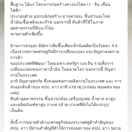
พื้นฐาน ได้แก่ โครงการก่อสร้างทางรถไฟลาว - จีน เขื่อน
ไฟฟ้า
ประกอบด้วย อุปกรณ์ก่อสร้าง ยานพาหนะ ชิ้นส่วนอะไหล่
น้ำมันเชื้อเพลิงและก๊าช นอกจากนี้ สินค้าที่ใช้ในภาค
อุตสาหกรรมก็มีแนวโน้ม
จะขยายตัวเพิ่มขึ้น
ด้านการส่งออก มีอัตราเพิ่มขึ้นเพียงเล็กน้อยคิดเป็นร้อยละ 4.6
เนื่องจากสภาพเศรษฐกิจมีการเปลี่ยนแปลง และปัญหาสงคราม
การค้า
ของประเทศที่พัฒนา โดยเฉพาะสหรัฐฯ และจีน รวมทั้งการ
เปลี่ยนแปลงของราคาน้ำมัน ในตลาดโลก นอกจากนี้ ปัญหา
ภายในประเทศ
อาทิ ปัญหาอุทกภัย ซึ่งส่งผลต่อการผลิตภายในประเทศ และ การ
ส่งออกสินค้าของ สปป. ลาว อาทิ แร่ธาตุ (แร่ทอง ทองผสม ทอง
แท่ง)
สินค้าอุตสาหกรรม ชิ้นส่วนกล้อง เครื่องนุ่งห่ม น้ำตาล ยาสูบ
และผลิตภัณฑ์ยาสูบ กาแฟ กล้วย กาแฟที่ยังไม่ได้แปรรูป
เป็นต้น
ทั้งนี้ การขยายตัวด้านเศรษฐกิจของประเทศคู่ค้าสำคัญของ
สปป. ลาว มีส่วนสำคัญที่ทำให้การส่งออก ของ สปป. ลาว ขยาย