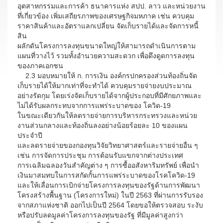
อุตสาหกรรมและการค้า ธนาคารแห่ง สปป. ลาว และหน่วยงาน
ที่เกี่ยวข้อง เพิ่มเสถียรภาพของเศรษฐกิจมหภาค เช่น ควบคุม
ราคาสินค้าและอัตราแลกเปลี่ยน จัดเก็บรายได้และจัดการหนี้
สิน
ผลักดันโครงการลงทุนขนาดใหญ่ให้สามารถดำเนินการตาม
แผนที่วางไว้ รวมทั้งอำนวยความสะดวก เพื่อดึงดูดการลงทุน
ของภาคเอกชน
2.3 มอบหมายให้ ก. การเงิน องค์กรปกครองส่วนท้องถิ่นจัด
เก็บรายได้ให้มากเท่าที่จะทำได้ ควบคุมรายจ่ายงบประมาณ
อย่างรัดกุม โดยเร่งจัดเก็บรายได้จากผู้ประกอบที่มีศักยภาพและ
ไม่ได้รับผลกระทบจากการแพร่ระบาดของ โควิด-19
ในขณะเดียวกันให้ลดรายจ่ายการบริหารกระทรวงและหน่วย
งานส่วนกลางและท้องถิ่นลงอย่างน้อยร้อยละ 10 ของแผน
ประจำปี
และลดรายจ่ายของกองทุนวิจัยวิทยาศาสตร์และรายจ่ายอื่น ๆ
เช่น การจัดการประชุม การต้อนรับแขกจากต่างประเทศ
การเฉลิมฉลองวันสำคัญต่าง ๆ การซื้ออสังหาริมทรัพย์ เพื่อนำ
เงินมาสมทบในการสกัดกั้นการแพร่ระบาดของโรคโควิด-19
และให้เลื่อนการเบิกจ่ายโครงการลงทุนของรัฐด้านการพัฒนา
โครงสร้างพื้นฐาน (โครงการใหม่) ในปี 2563 ที่ผ่านการรับรอง
จากสภาแห่งชาติ ออกไปเป็นปี 2564 โดยขอให้ตรวจสอบ ระงับ
หรือปรับลดมูลค่าโครงการลงทุนของรัฐ ที่มีมูลค่าสูงกว่า