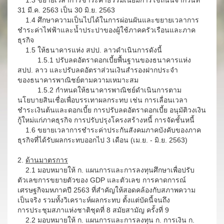
1.3 ขยายเวลาการชำระค่าธรรมเนียมการใช้ถนนจากวันที่
31 มี.ค. 2563 เป็น 30 มิ.ย. 2563
1.4 ศึกษาความเป็นไปได้ในการผ่อนผันและขยายเวลาการ
ชำระค่าไฟฟ้าและน้ำประปาของผู้ใช้ภาคครัวเรือนและภาค
ธุรกิจ
1.5 ให้ธนาคารแห่ง สปป. ลาวดำเนินการดังนี้
1.5.1 ปรับลดอัตราดอกเบี้ยพื้นฐานของธนาคารแห่ง
สปป. ลาว และปรับลดอัตราส่วนเงินสำรองฝากประจำ
ของธนาคารพาณิชย์ตามความเหมาะสม
1.5.2 กำหนดให้ธนาคารพาณิชย์ดำเนินการตาม
นโยบายสินเชื่อเพื่อบรรเทาผลกระทบ เช่น การเลื่อนเวลา
ชำระเงินต้นและดอกเบี้ย การปรับลดอัตราดอกเบี้ย อนุมัติวงเงิน
กู้ใหม่แก่ภาคธุรกิจ การปรับปรุงโครงสร้างหนี้ การจัดชั้นหนี้
1.6 ขยายเวลาการชำระค่าประกันสังคมภาคบังคับของภาค
ธุรกิจที่ได้รับผลกระทบออกไป 3 เดือน (เม.ย. - มิ.ย. 2563)
2.
ด้านมาตรการ
2.1 มอบหมายให้ ก. แผนการและการลงทุนศึกษาเพื่อปรับ
ตัวเลขการขยายตัวของ GDP และตัวเลข การคาดการณ์
เศรษฐกิจมหภาคปี 2563 ที่สำคัญให้สอดคล้องกับสภาพความ
เป็นจริง รวมทั้งวิเคราะห์ผลกระทบ ตั้งแต่บัดนี้จนถึง
การประชุมสภาแห่งชาติชุดที่ 8 สมัยสามัญ ครั้งที่ 9
2.2 มอบหมายให้ ก. แผนการและการลงทุน ก. การเงิน ก.