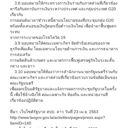
3.8 มอบหมายให้กระทรวงการเงินร่วมกับภาคส่วนที่เกี่ยวข้อง
หารือกับสถาบันการเงินระหว่างประเทศ และกลุ่มประเทศ G20
เกี่ยวกับ
การผ่อนผันเวลาชำระหนี้ตามนโยบายของที่ประชุมกลุ่ม G20
พร้อมทั้งเสนอขอเงินกู้ดอกเบี้ยต่ำวงเงินใหม่ เพื่อนำมาฟื้นฟูผลก
ระทบ
จากการระบาดของโรคโควิด 19
3.9 มอบหมายให้คณะเฉพาะกิจฯ จัดทำข้อเสนอของภาค
ธุรกิจเพิ่มเติม โดยเฉพาะนโยบายด้านการเงิน และการธนาคาร
การส่งเสริม
การผลิตสินค้าเกษตร และมาตรการฟื้นฟูเศรษฐกิจในระยะสั้น
กลาง และยาว
3.10 มอบหมายให้ห้องว่าการสำนักงานนายกรัฐมนตรีร่วมกับ
คณะเฉพาะกิจฯ และภาคส่วนที่เกี่ยวข้องรวบรวมข้อคิดเห็นของ
คณะรัฐมนตรี
เพื่อออกเป็นมติรัฐบาลและแจ้งการผลการประชุมรัฐบาลในครั้ง
นี้ เพื่อใช้อ้างอิงให้ คณะเฉพาะกิจ ท้องถิ่น และหน่วยงานที่
เกี่ยวข้องปฏิบัติตาม
ที่มา: เว็บไซต์รัฐบาล สปป. ลาว วันที่ 23 เม.ย. 2563
http://www.laogov.gov.la/activities/pages/press.aspx?
ItemID=140