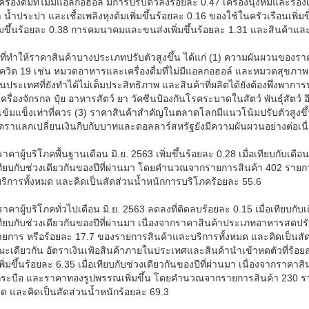
รื่องดื่มที่ไม่มีแอลกอฮอล์ มีการปรับตัวลงร้อยละ 0.47 เครื่องนุ่งห่มและรองเท
 น้ำประปา และเชื้อเพลิงหุงต้มเพิ่มขึ้นร้อยละ 0.16 ของใช้ในครัวเรือนเพิ่ม
่มขึ้นร้อยละ 0.38 การคมนาคมและขนส่งเพิ่มขึ้นร้อยละ 1.31 และสินค้าและบร
ยที่ทำให้ราคาสินค้าบางประเภทปรับตัวสูงขึ้น ได้แก่ (1) ความผันผวนของร
ควิด 19 เช่น หมวดอาหารและเครื่องดื่มที่ไม่มีแอลกอฮอล์ และหมวดสุขภาพ
ประเทศที่ยังทำได้ไม่เต็มประสิทธิภาพ และสินค้าที่ผลิตได้ยังต้องพึ่งพาการ
เครื่องจักรกล ปุ๋ย อาหารสัตว์ ยา วัคซีนป้องกันโรคระบาดในสัตว์ พันธุ์สัตว
ม่เข้มแข็งเท่าที่ควร (3) ราคาสินค้าสำคัญในตลาดโลกมีแนวโน้มปรับตัวสู
ัตราแลกเปลี่ยนเงินกีบกับบาทและดอลลาร์สหรัฐยังมีความผันผวนอย่างต่อเนื
ราคาผู้บริโภคพื้นฐานเดือน มิ.ย. 2563 เพิ่มขึ้นร้อยละ 0.28 เมื่อเทียบกับเดื
เทียบกับช่วงเดียวกันของปีที่ผ่านมา โดยคำนวณจากรายการสินค้า 402 ราย
ริการทั้งหมด และคิดเป็นสัดส่วนน้ำหนักการบริโภคร้อยละ 55.6
ราคาผู้บริโภคทั่วไปเดือน มิ.ย. 2563 ลดลงที่ติดลบร้อยละ 0.15 เมื่อเทียบกับ
เทียบกับช่วงเดียวกันของปีที่ผ่านมา เนื่องจากราคาสินค้าประเภทอาหารสด
ายการ หรือร้อยละ 17.7 ของรายการสินค้าและบริการทั้งหมด และคิดเป็นสั
เดียวกัน อัตราเงินเฟ้อสินค้าภายในประเทศและสินค้านำเข้าหดตัวที่ร้อยละ 
ิ่มขึ้นร้อยละ 6.35 เมื่อเทียบกับช่วงเดียวกันของปีที่ผ่านมา เนื่องจากราค
ระบือ และราคาทองรูปพรรณเพิ่มขึ้น โดยคำนวณจากรายการสินค้า 230 รา
มด และคิดเป็นสัดส่วนน้ำหนักร้อยละ 69.3