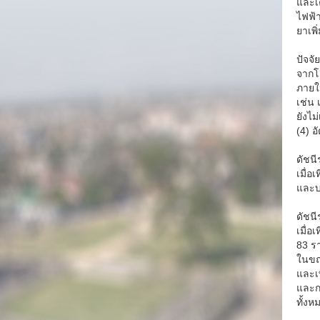
และเค
ไฟฟ้า
ยาเพิ
ปัจจั
จากโ
ภายใน
เช่น 
ยังไ
(4) อ
ดัชนี
เมื่อ
และบ
ดัชนี
เมื่อ
83 ร
ในขณะ
และเพ
และก
ทั้งห