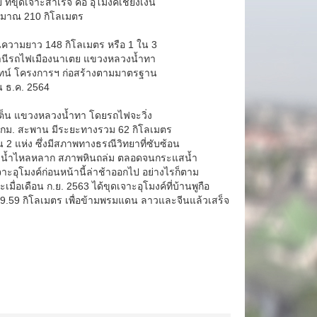
ี่ขุดเจาะสำเร็จ คือ อุโมงค์เชียงเงิน
มาณ 210 กิโลเมตร
็นความยาว 148 กิโลเมตร หรือ 1 ใน 3
ถานีรถไฟเมืองนาเตย แขวงหลวงน้ำทา
ันทน์ โครงการฯ ก่อสร้างตามมาตรฐาน
 ธ.ค. 2564
เต็น แขวงหลวงน้ำทา โดยรถไฟจะวิ่ง
98 กม. สะพาน มีระยะทางรวม 62 กิโลเมตร
 แห่ง ซึ่งมีสภาพทางธรณีวิทยาที่ซับซ้อน
แม่น้ำไหลหลาก สภาพหินถล่ม ตลอดจนกระแสน้ำ
อุโมงค์ก่อนหน้านี้ล่าช้าออกไป อย่างไรก็ตาม
่อเดือน ก.ย. 2563 ได้ขุดเจาะอุโมงค์ที่บ้านพูกือ
.59 กิโลเมตร เพื่อข้ามพรมแดน ลาวและจีนแล้วเสร็จ