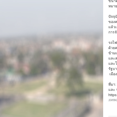
ขนาดใ
หมาย
ปัจจ
ของค
แล้ว
การจ
รถไฟ
ด้วย
ข้ามแ
และส
และโ
รัฐบา
เมือ
ที่มา
และ น
http
10/09/