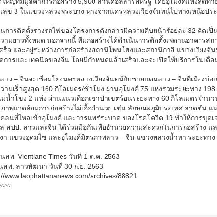
หญ่ที่มีมูลค่าการก่อสร้าง 5,900 ล้านดอลลาร์สหรัฐ โดยอุโมงค์แห่งสุดท้าย ท
เลข 3 ในแขวงหลวงพระบาง ห่างจากนครหลวงเวียงจันทน์ไปทางเหนือประ
ุบันการติดตั้งรางรถไฟของโครงการดังกล่าวมีความคืบหน้าร้อยละ 32 คิดเป
วามยาวทั้งหมด นอกจากนี้ ทีมก่อสร้างได้ดำเนินการติดตั้งเพดานอาคารส
เสร็จ และอยู่ระหว่างการก่อสร้างสถานีโพนโฮงและสถานีกาสี แขวงเวียงจ
ัดการและเทคนิคของจีน โดยมีกำหนดแล้วเสร็จและจะเปิดให้บริการในเดือน
ลาว – จีนจะเชื่อมโยงนครหลวงเวียงจันทน์กับชายแดนลาว – จีนที่เมืองบ่อ
ความเร็วสูงสุด 160 กิโลเมตร/ชั่วโมง ผ่านอุโมงค์ 75 แห่งรวมระยะทาง 1
ม่น้ำโขง 2 แห่ง ผ่านแนวเทือกเขาป่าเขตร้อนระยะทาง 60 กิโลเมตรจำนวน 2
ภาพแวดล้อมการก่อสร้างไม่เอื้ออำนวย เช่น ลักษณะภูมิประเทศ ลาดชัน 
คลนที่ไหลเข้าอุโมงค์ และการแพร่ระบาด ของโรคโควิด 19 ทำให้การขุดเจาะ
ล สปป. ลาวและจีน ได้ร่วมมือกันเพื่ออำนวยความสะดวกในการก่อสร้าง และเมื
งงา แขวงอุดมไซ และอุโมงค์มิตรภาพลาว – จีน แขวงหลวงน้ำทา ระยะทาง 9
: นสพ. Vientiane Times วันที่ 1 ต.ค. 2563
สพ. ลาวพัฒนา วันที่ 30 ก.ย. 2563
s://www.laophattananews.com/archives/88821
2020