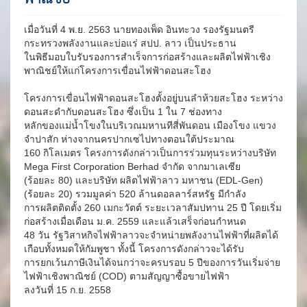
เมื่อวันที่ 4 พ.ย. 2563 นายทองเพ็ด อินทะวง รองรัฐมนตรี
กระทรวงพลังงานและบ่อแร่ สปป. ลาว เป็นประธาน
ในพิธีมอบใบรับรองการสำเร็จการก่อสร้างและผลิตไฟฟ้าเชิง
พาณิชย์ให้แก่โครงการเขื่อนไฟฟ้าดอนสะโฮง
โครงการเขื่อนไฟฟ้าดอนสะโฮงตั้งอยู่บนลำห้วยสะโฮง ระหว่าง
ดอนสะดำกับดอนสะโฮง ซึ่งเป็น 1 ใน 7 ช่องทาง
หลักของแม่น้ำโขงในบริเวณมหานทีสี่พันดอน เมืองโขง แขวง
จำปาสัก ห่างจากนครปากเซไปทางตอนใต้ประมาณ
160 กิโลเมตร โครงการดังกล่าวเป็นการร่วมทุนระหว่างบริษัท
Mega First Corporation Berhad จำกัด จากมาเลเซีย
(ร้อยละ 80) และบริษัท ผลิตไฟฟ้าลาว มหาชน (EDL-Gen)
(ร้อยละ 20) รวมมูลค่า 520 ล้านดอลลาร์สหรัฐ มีกำลัง
การผลิตติดตั้ง 260 เมกะวัตต์ ระยะเวลาสัมปทาน 25 ปี โดยเริ่ม
ก่อสร้างเมื่อเดือน ม.ค. 2559 และแล้วเสร็จก่อนกำหนด
48 วัน รัฐวิสาหกิจไฟฟ้าลาวจะจำหน่ายพลังงานไฟฟ้าที่ผลิตได้
เกือบทั้งหมดให้กัมพูชา ทั้งนี้ โครงการดังกล่าวจะได้รับ
การยกเว้นภาษีเงินได้จนกว่าจะครบรอบ 5 ปีของการวันเริ่มจ่าย
ไฟฟ้าเชิงพาณิชย์ (COD) ตามสัญญาซื้อขายไฟฟ้า
ลงวันที่ 15 ก.ย. 2558