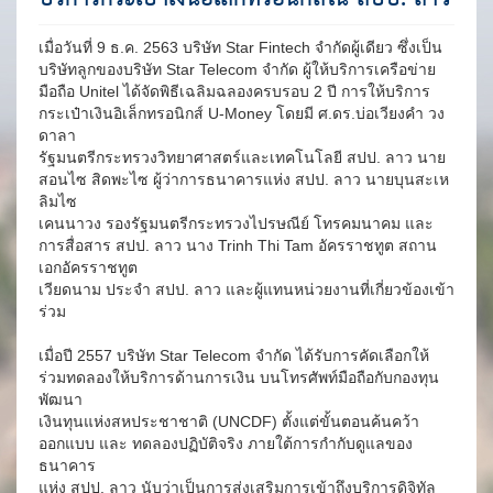
เมื่อวันที่ 9 ธ.ค. 2563 บริษัท Star Fintech จำกัดผู้เดียว ซึ่งเป็น
บริษัทลูกของบริษัท Star Telecom จำกัด ผู้ให้บริการเครือข่าย
มือถือ Unitel ได้จัดพิธีเฉลิมฉลองครบรอบ 2 ปี การให้บริการ
กระเป๋าเงินอิเล็กทรอนิกส์ U-Money โดยมี ศ.ดร.บ่อเวียงคำ วง
ดาลา
รัฐมนตรีกระทรวงวิทยาศาสตร์และเทคโนโลยี สปป. ลาว นาย
สอนไซ สิดพะไซ ผู้ว่าการธนาคารแห่ง สปป. ลาว นายบุนสะเห
ลิมไซ
เคนนาวง รองรัฐมนตรีกระทรวงไปรษณีย์ โทรคมนาคม และ
การสื่อสาร สปป. ลาว นาง Trinh Thi Tam อัครราชทูต สถาน
เอกอัครราชทูต
เวียดนาม ประจำ สปป. ลาว และผู้แทนหน่วยงานที่เกี่ยวข้องเข้า
ร่วม
เมื่อปี 2557 บริษัท Star Telecom จำกัด ได้รับการคัดเลือกให้
ร่วมทดลองให้บริการด้านการเงิน บนโทรศัพท์มือถือกับกองทุน
พัฒนา
เงินทุนแห่งสหประชาชาติ (UNCDF) ตั้งแต่ขั้นตอนค้นคว้า
ออกแบบ และ ทดลองปฏิบัติจริง ภายใต้การกำกับดูแลของ
ธนาคาร
แห่ง สปป. ลาว นับว่าเป็นการส่งเสริมการเข้าถึงบริการดิจิทัล