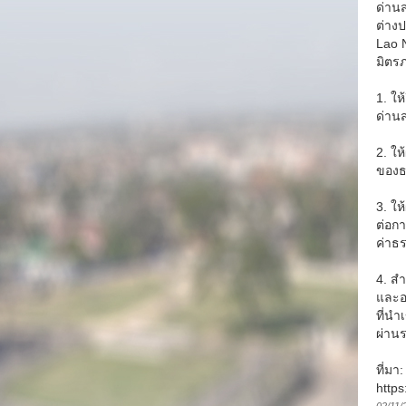
ด่านส
ต่าง
Lao N
มิตรภ
1. ให
ด่านส
2. ให
ของธ
3. ให
ต่อก
ค่าธร
4. สำ
และออ
ที่นำ
ผ่าน
ที่มา
https