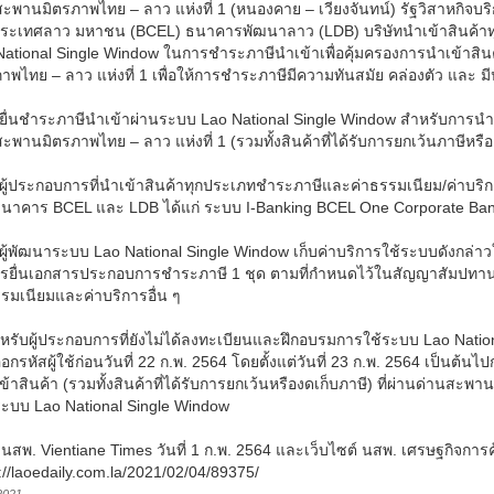
ะพานมิตรภาพไทย – ลาว แห่งที่ 1 (หนองคาย – เวียงจันทน์) รัฐวิสาหกิจ
ประเทศลาว มหาชน (BCEL) ธนาคารพัฒนาลาว (LDB) บริษัทนำเข้าสินค้าทุ
ational Single Window ในการชำระภาษีนำเข้าเพื่อคุ้มครองการนำเข้าสินค้
าพไทย – ลาว แห่งที่ 1 เพื่อให้การชำระภาษีมีความทันสมัย คล่องตัว และ มี
้ยื่นชำระภาษีนำเข้าผ่านระบบ Lao National Single Window สำหรับการนำเข
ะพานมิตรภาพไทย – ลาว แห่งที่ 1 (รวมทั้งสินค้าที่ได้รับการยกเว้นภาษีหรือ
้ผู้ประกอบการที่นำเข้าสินค้าทุกประเภทชำระภาษีและค่าธรรมเนียม/ค่าบริกา
นาคาร BCEL และ LDB ได้แก่ ระบบ I-Banking BCEL One Corporate Ban
้ผู้พัฒนาระบบ Lao National Single Window เก็บค่าบริการใช้ระบบดังกล่
ารยื่นเอกสารประกอบการชำระภาษี 1 ชุด ตามที่กำหนดไว้ในสัญญาสัมปทา
รมเนียมและค่าบริการอื่น ๆ
หรับผู้ประกอบการที่ยังไม่ได้ลงทะเบียนและฝึกอบรมการใช้ระบบ Lao Nation
กรหัสผู้ใช้ก่อนวันที่ 22 ก.พ. 2564 โดยตั้งแต่วันที่ 23 ก.พ. 2564 เป็นต้
เข้าสินค้า (รวมทั้งสินค้าที่ได้รับการยกเว้นหรืองดเก็บภาษี) ที่ผ่านด่านสะ
ระบบ Lao National Single Window
: นสพ. Vientiane Times วันที่ 1 ก.พ. 2564 และเว็บไซต์ นสพ. เศรษฐกิจการค้
://laoedaily.com.la/2021/02/04/89375/