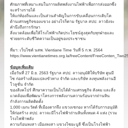
ศักยภาพที่เหมาะสมในการผลิตพลังงานไฟฟ้าเพื่อการส่งออกซึ่ง
จะสร้างรายได้
ให้แก่ท้องถิ่นและเป็นส่วนสำคัญในการขับเคลื่อนการเติบโต
ด้านเศรษฐกิจของแขวง อย่างไรก็ตาม รัฐบาล สปป. ลาวยังจะ
คำนึงถึงการรักษา
สิ่งแวดล้อมเพื่อให้โรงไฟฟ้าเกิดประโยชน์สูงสุดกับทุกฝ่ายและ
ช่วยยกระดับชีวิตความเป็นอยู่ของประชาชน
ที่มา: เว็บไซต์ นสพ. Vientiane Time วันที่ 5 ก.พ. 2564
https://www.vientianetimes.org.la/freeContent/FreeConten_Two2
ข้อมูลเพิ่มเติม
เมื่อวันที่ 27 มิ.ย. 2563 รัฐบาล สปป. ลาวอนุมัติให้บริษัท คูนมี
ไซ ก่อสร้างส้อมแปลงขัวทาง จำกัด และบริษัท ลงทุนพลังงานอี
โวลูชั่น จำกัด
ของสิงคโปร์ ศึกษาความเป็นไปได้ด้านเศรษฐกิจ สังคม และสิ่ง
แวดล้อมเพื่อพัฒนาโครงการพลังงานความร้อนจากถ่านหิน
กำลังการผลิตติดตั้ง
1,000 เมกะวัตต์ ที่เมืองดากจึง แขวงเซกอง หากได้รับการอนุมัติ
ให้ก่อสร้าง สปป. ลาวจะมีโรงไฟฟ้าถ่านหินทั้งหมด 4 แห่ง (รวม
โรงไฟฟ้าพลัง
ความร้อนหงสา เมืองหงสา แขวงไซยะบูลี ซึ่งเป็นโรงไฟฟ้า