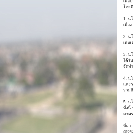
เพื่
โดยมี
1. น
เพื่อ
2. น
เพิ่
3. น
ได้ร
จัดท
4. น
และร
รวมถึ
5. น
ทั้ง
มาตร
ที่ม
05/07/