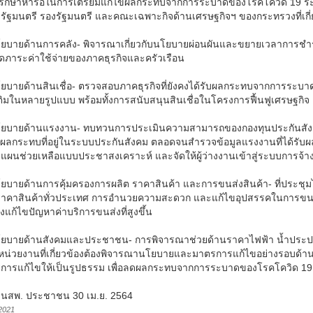
อปรึกษาหารือในการเตรียมแก้ไขผลกระทบจากการระบาดของโรคโควิด 19 ร
รัฐมนตรี รองรัฐมนตรี และคณะเฉพาะกิจด้านเศรษฐกิจฯ ของกระทรวงที่เกี่ยวข
โยบายด้านการคลัง- พิจารณาเกี่ยวกับนโยบายผ่อนผันและขยายเวลาการชำ
ลดภาระค่าใช้จ่ายของภาคธุรกิจและครัวเรือน
โยบายด้านสินเชื่อ- ตรวจสอบภาคธุรกิจที่ยังคงได้รับผลกระทบจากการระบา
มเติมในหลายรูปแบบ พร้อมทั้งการสนับสนุนสินเชื่อในโครงการฟื้นฟูเศรษฐก
โยบายด้านแรงงาน- ทบทวนการประเมินความสามารถของกองทุนประกันสังคม 
ับผลกระทบที่อยู่ในระบบประกันสังคม ตลอดจนสำรวจข้อมูลแรงงานที่ได้รับผ
ำแผนช่วยเหลือแบบประชาสงเคราะห์ และจัดให้ผู้ว่างงานเข้าสู่ระบบการจ้า
โยบายด้านการคุ้มครองการผลิต ราคาสินค้า และการขนส่งสินค้า- ที่ประชุม
าคาสินค้าทั่วประเทศ การอำนวยความสะดวก และแก้ไขอุปสรรคในการขนส่ง
งแก้ไขปัญหาค่าบริการขนส่งที่สูงขึ้น
โยบายด้านสังคมและประชาชน- การพิจารณาช่วยด้านราคาไฟฟ้า น้ำประปา โ
นี้ หน่วยงานที่เกี่ยวข้องต้องพิจารณานโยบายและมาตรการแก้ไขอย่างรอบด
การแก้ไขให้เป็นรูปธรรม เพื่อลดผลกระทบจากการระบาดของโรคโควิด 19 
า: นสพ. ประชาชน 30 เม.ย. 2564
2021