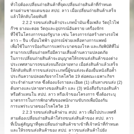
ทั่วไปต้องเปลี่ยนถ่ายสินค้าที่จุดเปลี่ยนถ่ายสินค้าที่กำหนด
ตามด่านชายแดนของ สปป. ลาว เมื่อเปลี่ยนถ่ายสินค้าเสร็จ
แล้วให้กลับโดยทันที
2.2.2 รถขนส่งสินค้าประเภทน้ำมันเชื้อเพลิง วัตถุไวไฟ
ก๊าซ ยางมะตอย วัตถุและอุปกรณ์อันตราย เครื่องจักร
ที่ใช้ในโครงการของรัฐบาล เช่น โครงการก่อสร้างทางรถไฟ
ลาว – จีน เขื่อนไฟฟ้า อุปกรณ์ช่วยเหลือทางการแพทย์
เพื่อใช้ในการป้องกันการแพร่ระบาดของโรค และภัยพิบัติที่ไม่
สามารถเปลี่ยนถ่ายหรือมีความเสี่ยงด้านความปลอดภัย
ในการเปลี่ยนถ่ายสินค้าจะอนุญาตให้รถขนส่งสินค้าของต่าง
ประเทศสามารถขนส่งจนถึงปลายทาง เมื่อส่งสินค้าแล้วเสร็จ
ให้กลับทันที การขนส่งประเภทนี้ผู้ขนส่งจะต้องยื่นหนังสือค้ำ
ประกันความปลอดภัยจากโรคโควิด 19 ต่อคณะเฉพาะกิจฯ
ประจำด่านสากล ซึ่งต้องแจ้งรายละเอียด (1) เส้นทางขนส่ง (2)
ต้นทางและปลายทางของสินค้า และ (3) หนังสือรับรองสินค้า
หรือตัวแทนใน สปป. ลาว หรือเจ้าของโครงการ ซึ่งต้องระบุ
มาตรการในการพักอาศัยของพนักงานขับรถเพื่อป้องกัน
การแพร่ระบาดของโรคโควิด 19
2.2.3 รถขนส่งสินค้าผ่าน สปป. ลาว เพื่อไปประเทศที่
สามต้องเปลี่ยนถ่ายสินค้าใส่รถขนส่งสินค้าของ สปป. ลาว
ที่เป็นคู่สัญญาที่จุดเปลี่ยนถ่ายสินค้าขาเข้าที่เจ้าหน้าที่กำหนด
และให้รถขนส่งสินค้าของ สปป. ลาวขนส่งสินค้าไปยัง