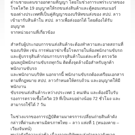
ด่านชายแดนขาออกตามสัญญา โดยในช่วงการแพร่ระบาดของ
โรคโควิด 19 อนุญาตให้รถขนส่งสินค้าและตู้คอนเทนเนอร์
ของต่างประเทศที่เป็นคู่สัญญาของบริษัทขนส่งของ สปป. ลาว
เข้ามารับสินค้าใน สปป. ลาวเพื่อส่งออกได้ โดยต้องได้รับ
อนุญาต
จากหน่วยงานที่เกี่ยวข้อง
สำหรับผู้ประกอบการขนส่งสินค้าจะต้องทำความสะอาดสถานที่
ของบริษัท เช่น การพ่นยาฆ่าเชื้อโรคภายในห้องพนักงานขับรถ
และตู้บรรจุสินค้าก่อนการบรรจุสินค้าในแต่ละครั้ง ตรวจวัด
อุณหภูมิพนักงานขับรถทุกวัน ติดตั้งจุดล้างมือสำหรับลูกค้า
พนักงานขับรถ
และพนักงานบริษัท นอกจากนี้ พนักงานขับรถต้องเตรียมเอกสาร
ตามที่กฎหมาย สปป. ลาวกำหนดให้ครบถ้วน และอนุญาตให้มี
พนักงาน
ขับรถขนส่งสินค้าระหว่างประเทศ 1 คน/คัน และต้องมีใบรับ
รองการตรวจเชื้อโควิด 19 ที่เป็นลบอย่างน้อย 72 ชั่วโมง และ
สามารถใช้ได้ 7 วัน
ในช่วงแรกของการปฏิบัติตามมาตรการเปลี่ยนถ่ายสินค้าดัง
กล่าวที่ด่านสะพานมิตรภาพไทย – ลาว แห่งที่ 1 (หนองคาย –
เวียงจันทน์)
พบว่ายังมีความล่าช้า เนื่องจากบริษัทขนส่งฝ่ายลาวยังขาด