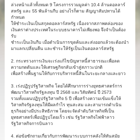
ล่วงหน้าแล้วทั้งหมด 9 โครงการรวมมูลค่า 10.4 ล้านดอลลาร์
สหรัฐ และ 55 พันล้านกีบ อย่างไรก็ตาม สัญญาสัมปทานได้
กำหนด
ให้ชำระเงินเป็นสกุลดอลลาร์สหรัฐ เนื่องจากสภาพคล่องของ
เงินตราต่างประเทศในระบบธนาคารไม่เพียงพอ จึงจำเป็นต้อง
รับ
ชำระเป็นเงินกีบ เมื่อดำเนินการขุดค้นและส่งออกแล้วจะต้องนำ
มาแลกเปลี่ยนคืน และชำระให้รัฐเป็นเงินดอลลาร์สหรัฐ
2. กระทรวงการเงินจะเร่งแก้ไขปัญหาหนี้สาธารณะเพื่อลด
ความกดดันและให้เศรษฐกิจกลับเข้าสู่สภาวะปกติ
เพื่อสร้างพื้นฐานให้กับการบริหารหนี้สินในระยะกลางและยาว
3. เร่งปฏิรูปรัฐวิสาหกิจ โดยได้ศึกษาการร่างยุทธศาสตร์การ
พัฒนาวิสาหกิจรัฐลงทุน ปี 2568 และวิสัยทัศน์ ปี 2573
รวมทั้งแผนปฏิรูปรัฐวิสาหกิจ 5 ปี เพื่อสร้างความเข้มแข็งให้
วิสาหกิจรัฐลงทุนให้มีผลกำไร ทุนสะสม และสามารถดำเนิน
ธุรกิจอย่างมีประสิทธิภาพ โดยจะจัดลำดับวิสาหกิจที่เป็น
ยุทธศาสตร์เพื่อปฏิรูปโดยเร็ว เช่น รัฐวิสาหกิจไฟฟ้าลาว
รัฐวิสาหกิจการบินลาว
4. ต่อข้อซักถามเกี่ยวกับการพัฒนาระบบการคลังให้ทันสมัย