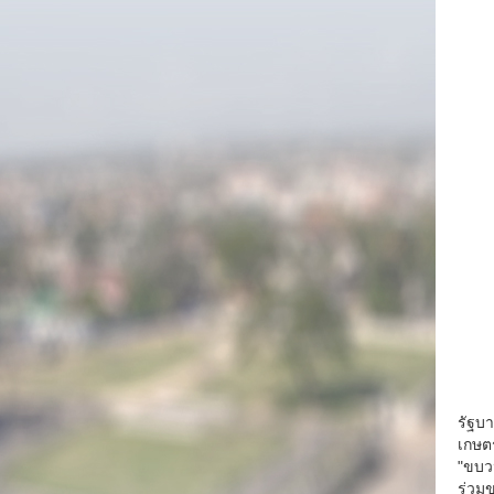
รัฐบ
เกษต
"ขบว
ร่วม