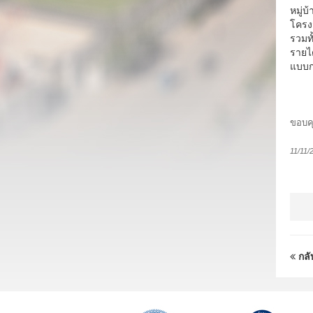
หมู่บ
โครง
รวมท
รายได
แบบก
ขอบคุ
11/11/
กลั