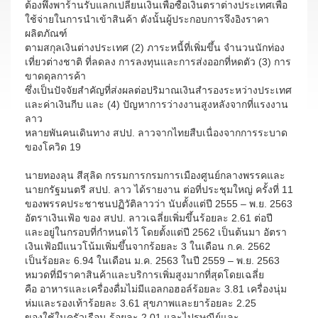
ต้องพึ่งพาร้านรับแลกเปลี่ยนเงินเพื่อซื้อเงินตราต่างประเทศเพื่อ
ใช้จ่ายในการนำเข้าสินค้า ดังนั้นผู้ประกอบการจึงอิงราคา
ผลิตภัณฑ์
ตามสกุลเงินต่างประเทศ (2) ภาระหนี้ที่เพิ่มขึ้น จำนวนนักท่อง
เที่ยวต่างชาติ ที่ลดลง การลงทุนและการส่งออกที่หดตัว (3) การ
ขาดดุลการค้า
ซึ่งเป็นปัจจัยสำคัญที่ส่งผลต่อปริมาณเงินสำรองระหว่างประเทศ
และค่าเงินกีบ และ (4) ปัญหาการว่างงานสูงหลังจากที่แรงงาน
ลาว
หลายพันคนเดินทาง สปป. ลาวจากไทยสืบเนื่องจากการระบาด
ของโควิด 19
นายทองลุน สีสุลิด กรรมการกรมการเมืองศูนย์กลางพรรคและ
นายกรัฐมนตรี สปป. ลาว ได้รายงาน ต่อที่ประชุมใหญ่ ครั้งที่ 11
ของพรรคประชาชนปฏิวัติลาวว่า นับตั้งแต่ปี 2555 – พ.ย. 2563
อัตราเงินเฟ้อ ของ สปป. ลาวเฉลี่ยเพิ่มขึ้นร้อยละ 2.61 ต่อปี
และอยู่ในกรอบที่กำหนดไว้ โดยตั้งแต่ปี 2562 เป็นต้นมา อัตรา
เงินเฟ้อมีแนวโน้มเพิ่มขึ้นจากร้อยละ 3 ในเดือน ก.ค. 2562
เป็นร้อยละ 6.94 ในเดือน ม.ค. 2563 ในปี 2559 – พ.ย. 2563
หมวดที่มีราคาสินค้าและบริการเพิ่มสูงมากที่สุดโดยเฉลี่ย
คือ อาหารและเครื่องดื่มไม่มีแอลกอฮอล์ร้อยละ 3.81 เครื่องนุ่ม
ห่มและรองเท้าร้อยละ 3.61 สุขภาพและยาร้อยละ 2.25
ของใช้ในครัวเรือน ร้อยละ 2.01 และไปรษณีย์และ