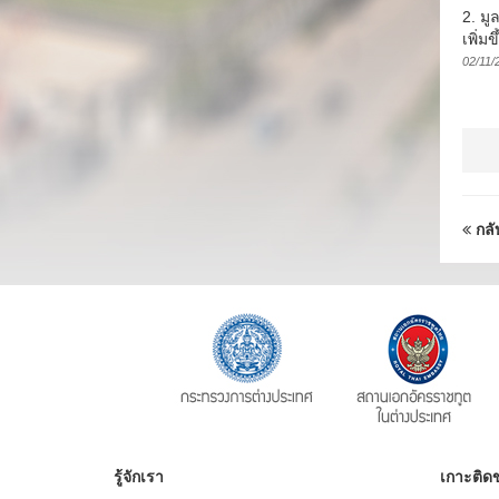
2. มู
เพิ่ม
02/11/
กลั
รู้จักเรา
เกาะติดข