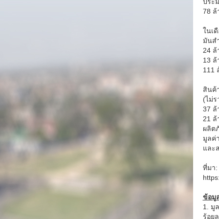
ประม
78 ล้
ในเด
มันส
24 ล้
13 ล
111 ล
สินค
(ไม่ร
37 ล
21 ล
ผลิต
มูลค
และส
ที่มา
https
ข้อมูล
1. มู
ร้อยล