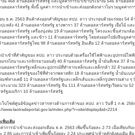
าณ 468 ล้านดอลลาร์สหรัฐ และมูลค่าการนำเข้าประมาณ 546 ล้านดอลล
านดอลลาร์สหรัฐ ทั้งนี้ มูลค่า การนำเข้าและส่งออกดังกล่าวไม่รวมมูลค่าก
ือน ธ.ค. 2563 สินค้าส่งออกสำคัญของ สปป. ลาว ประกอบด้วยแร่ทอง 54 ล้
ำปะหลัง 41 ล้านดอลลาร์สหรัฐ ยางพารา 37 ล้านดอลลาร์สหรัฐ เยื่อไม้ แ
านดอลลาร์สหรัฐ เครื่องนุ่งห่ม 19 ล้านดอลลาร์สหรัฐ โครงและชิ้นส่วนกล้อ
้านดอลลาร์สหรัฐ และข้าว 11 ล้านดอลลาร์สหรัฐ โดยส่งออกไปยังจีนมูลค
้านดอลลาร์สหรัฐไทย 98 ล้านดอลลาร์สหรัฐ อินเดีย 12 ล้านดอลลาร์สหรัฐ 
้านำเข้าที่สำคัญของ สปป. ลาว ประกอบด้วยเครื่องใช้ไฟฟ้าและอุปกรณ์ไฟ
วมรถไถนาและรถจักรยานยนต์) 40 ล้านดอลลาร์สหรัฐ น้ำมันดีเซล 37 ล้านดอ
้านดอลลาร์สหรัฐเหล็กและอุปกรณ์ที่ทำจากเหล็กและเหล็กกล้า 32 ล้านดอลล
้านดอลลาร์สหรัฐของใช้ที่ทำจากพลาสติก 18 ล้านดอลลาร์สหรัฐ น้ำมันเบน
ภัณฑ์ทางเคมี 11 ล้านดอลลาร์สหรัฐและเหล็กเส้นและเหล็กรูปพรรณต่าง ๆ
่าประมาณ 323 ล้านดอลลาร์สหรัฐ จีน 111 ล้านดอลลาร์สหรัฐเวียดนาม 52 ล
หรัฐอเมริกา 10 ล้านดอลลาร์สหรัฐ
: เว็บไซต์ศูนย์ข้อมูลข่าวสารทางด้านการค้าของ สปป. ลาว วันที่ 1 ก.พ. 256
://www.laotradeportal.gov.la/index.php?r=site/display&id=2214
เพิ่มเติม
ลค่าการนำเข้าและส่งออกเดือน ธ.ค. 2563 เพิ่มขึ้นร้อยละ 2.73 เมื่อเทียบกับ
ะ 2.85 และการนำเข้าเพิ่มขึ้นร้อยละ 2.24 ประเทศนำเข้าหลักยังคงเดิม ค