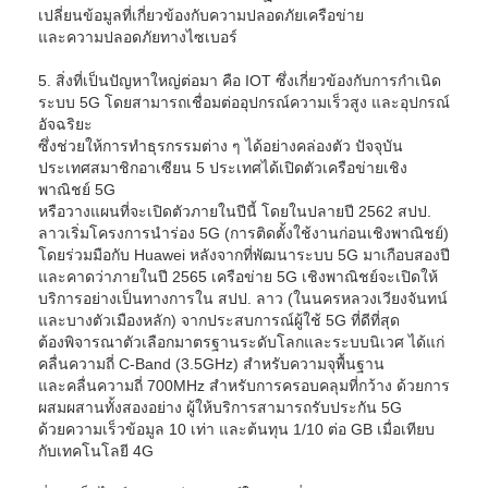
เปลี่ยนข้อมูลที่เกี่ยวข้องกับความปลอดภัยเครือข่าย
และความปลอดภัยทางไซเบอร์
5. สิ่งที่เป็นปัญหาใหญ่ต่อมา คือ IOT ซึ่งเกี่ยวข้องกับการกำเนิด
ระบบ 5G โดยสามารถเชื่อมต่ออุปกรณ์ความเร็วสูง และอุปกรณ์
อัจฉริยะ
ซึ่งช่วยให้การทำธุรกรรมต่าง ๆ ได้อย่างคล่องตัว ปัจจุบัน
ประเทศสมาชิกอาเซียน 5 ประเทศได้เปิดตัวเครือข่ายเชิง
พาณิชย์ 5G
หรือวางแผนที่จะเปิดตัวภายในปีนี้ โดยในปลายปี 2562 สปป.
ลาวเริ่มโครงการนำร่อง 5G (การติดตั้งใช้งานก่อนเชิงพาณิชย์)
โดยร่วมมือกับ Huawei หลังจากที่พัฒนาระบบ 5G มาเกือบสองปี
และคาดว่าภายในปี 2565 เครือข่าย 5G เชิงพาณิชย์จะเปิดให้
บริการอย่างเป็นทางการใน สปป. ลาว (ในนครหลวงเวียงจันทน์
และบางตัวเมืองหลัก) จากประสบการณ์ผู้ใช้ 5G ที่ดีที่สุด
ต้องพิจารณาตัวเลือกมาตรฐานระดับโลกและระบบนิเวศ ได้แก่
คลื่นความถี่ C-Band (3.5GHz) สำหรับความจุพื้นฐาน
และคลื่นความถี่ 700MHz สำหรับการครอบคลุมที่กว้าง ด้วยการ
ผสมผสานทั้งสองอย่าง ผู้ให้บริการสามารถรับประกัน 5G
ด้วยความเร็วข้อมูล 10 เท่า และต้นทุน 1/10 ต่อ GB เมื่อเทียบ
กับเทคโนโลยี 4G