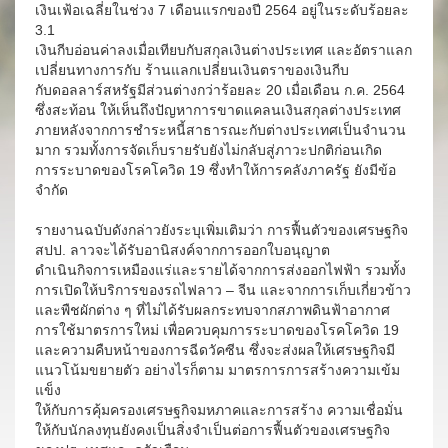
เงินเฟ้อเฉลี่ยในช่วง 7 เดือนแรกของปี 2564 อยู่ในระดับร้อยละ
3.1
เงินกีบอ่อนค่าลงเมื่อเทียบกับสกุลเงินต่างประเทศ และอัตราแลก
เปลี่ยนทางการกับ ร้านแลกเปลี่ยนเงินตราของเงินกีบ
กับดอลลาร์สหรัฐมีส่วนต่างกว่าร้อยละ 20 เมื่อเดือน ก.ค. 2564
ซึ่งสะท้อน ให้เห็นถึงปัญหาการขาดแคลนเงินสกุลต่างประเทศ
ภายหลังจากการชำระหนี้สาธารณะกับต่างประเทศเป็นจำนวน
มาก รวมทั้งการจัดเก็บรายรับยังไม่กลับสู่ภาวะปกติก่อนเกิด
การระบาดของโรคโควิด 19 ซึ่งทำให้การคลังภาครัฐ ยังมีข้อ
จำกัด
รายงานฉบับดังกล่าวยังระบุเพิ่มเติมว่า การฟื้นตัวของเศรษฐกิจ
สปป. ลาวจะได้รับอานิสงค์จากการออกใบอนุญาต
ดำเนินกิจการเหมืองแร่และรายได้จากการส่งออกไฟฟ้า รวมทั้ง
การเปิดให้บริการของรถไฟลาว – จีน และจากการเก็บเกี่ยวข้าว
และพืชผักต่าง ๆ ที่ไม่ได้รับผลกระทบจากสภาพดินฟ้าอากาศ
การใช้มาตรการใหม่ เพื่อควบคุมการระบาดของโรคโควิด 19
และความคืบหน้าของการฉีดวัคซีน ซึ่งจะส่งผลให้เศรษฐกิจมี
แนวโน้มขยายตัว อย่างไรก็ตาม มาตรการการสร้างความเข้ม
แข็ง
ให้กับการคุ้มครองเศรษฐกิจมหภาคและการสร้าง ความเชื่อมั่น
ให้กับนักลงทุนยังคงเป็นสิ่งจำเป็นต่อการฟื้นตัวของเศรษฐกิจ