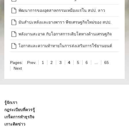
ระหว่าง สปป. ลาวและศรีลังกา
พัฒนาการของอุตสาหกรรมเหมืองแร่ใน สปป. ลาว
มันสำปะหลังและยางพารา พืชเศรษฐกิจใหม่ของ สปป.
ลาว
พลังงานสะอาด กับโอกาสการเติบโตทางด้านเศรษฐกิจ
แบบยั่งยืนของ สปป. ลาว
โอกาสและความท้าทายในการส่งเสริมการใช้ยานยนต์
ไฟฟ้าใน สปป. ลาว
Pages:
Prev.
1
2
3
4
5
6
...
65
Next
รู้จักเรา
กฎระเบียบที่ควรรู้
เกร็ดการทำธุรกิจ
เกาะติดข่าว