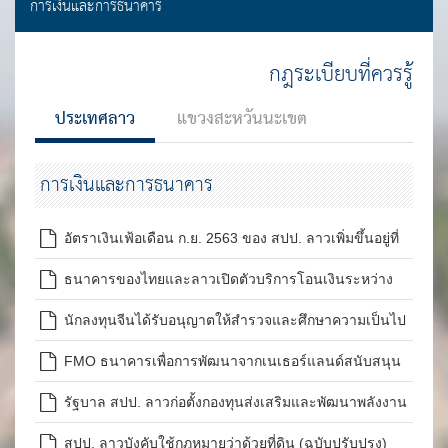
การเงินและการธนาคาร
กฎระเบียบที่ควรรู้
ประเทศลาว
แขวงสะหวันนะเขต
การเงินและการธนาคาร
อัตราเงินเฟ้อเดือน ก.ย. 2563 ของ สปป. ลาวเพิ่มขึ้นอยู่ที่
ร้อยละ 4.63
ธนาคารของไทยและลาวเปิดตัวบริการโอนเงินระหว่าง
ประเทศ
นักลงทุนจีนได้รับอนุญาตให้สำรวจและศึกษาความเป็นไป
ได้ในการขุดค้นแร่ทองคำที่แขวงไซสมบูน
FMO ธนาคารเพื่อการพัฒนาจากเนเธอร์แลนด์สนับสนุน
เงินลงทุนด้านป่าไม้ใน สปป. ลาว
รัฐบาล สปป. ลาวก่อตั้งกองทุนส่งเสริมและพัฒนาพลังงาน
ทดแทน
สปป. ลาวบังคับใช้กฎหมายว่าด้วยที่ดิน (ฉบับปรับปรุง)