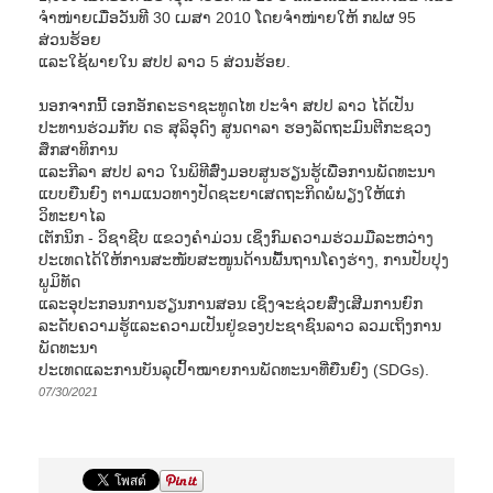
ຈຳໜ່າຍເມື່ອວັນທີ 30 ເມສາ 2010 ໂດຍຈຳໜ່າຍໃຫ້ ກຟຜ 95
ສ່ວນຮ້ອຍ
ແລະໃຊ້ພາຍໃນ ສປປ ລາວ 5 ສ່ວນຮ້ອຍ.
ນອກຈາກນີ້ ເອກອັກຄະຣາຊະທູດໄທ ປະຈຳ ສປປ ລາວ ໄດ້ເປັນ
ປະທານຮ່ວມກັບ ດຣ ສຸລິອຸດົງ ສູນດາລາ ຮອງລັດຖະມົນຕີກະຊວງ
ສຶກສາທິການ
ແລະກີລາ ສປປ ລາວ ໃນພິທີສົ່ງມອບສູນຮຽນຮູ້ເພື່ອການພັດທະນາ
ແບບຍືນຍົງ ຕາມແນວທາງປັດຊະຍາເສດຖະກິດພໍພຽງໃຫ້ແກ່
ວິທະຍາໄລ
ເຕັກນິກ - ວິຊາຊີບ ແຂວງຄຳມ່ວນ ເຊິ່ງກົມຄວາມຮ່ວມມືລະຫວ່າງ
ປະເທດໄດ້ໃຫ້ການສະໜັບສະໜູນດ້ານພື້ນຖານໂຄງຮ່າງ, ການປັບປຸງ
ພູມິທັດ
ແລະອຸປະກອນການຮຽນການສອນ ເຊິ່ງຈະຊ່ວຍສົ່ງເສີມການຍົກ
ລະດັບຄວາມຮູ້ແລະຄວາມເປັນຢູ່ຂອງປະຊາຊົນລາວ ລວມເຖິງການ
ພັດທະນາ
ປະເທດແລະການບັນລຸເປົ້າໝາຍການພັດທະນາທີ່ຍືນຍົງ (SDGs).
07/30/2021