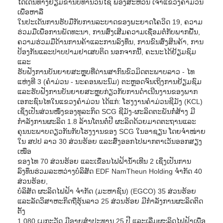
ໄດ້ເດີນທາງຢ້ຽມຂໍ່ານັບທ່ານວັນໄຊ ພອງສະຫວັນ ເຈົ້າແຂວງຄຳມ່ວນ
ເພື່ອຫາລື
ໃນປະເດັນການຮັບມືກັບການລະບາດຂອງພະຍາດໂຄວິດ 19, ຄວາມ
ຮ່ວມມືເພື່ອການພັດທະນາ, ການສົ່ງເສີມຄວາມເຊື່ອມຕໍ່ກັບພາກພື້ນ,
ຄວາມຮ່ວມມືດ້ານການຄ້າແລະການລົງທຶນ, ການຂົນສົ່ງສິນຄ້າ, ການ
ປ້ອງກັນແລະປາບປາມຢາເສບຕິດ ນອກຈາກນີ້, ຄະນະໄດ້ຢ້ຽມຊົມ
ແລະ
ຮັບຟັງການບັນຍາຍສະຫຼຸບທີ່ດ່ານສາກົນຂົວມິດຕະພາບລາວ - ໄທ
ແຫ່ງທີ 3 (ຄຳມ່ວນ - ນະຄອນພະນົມ) ຕະຫຼອດຈົນເຖິງການຢ້ຽມຊົມ
ແລະຮັບຟັງການບັນຍາຍສະຫຼຸບກ່ຽວກັບການດຳເນີນງານຂອງພາກ
ເອກະຊົນໄທໃນແຂວງຄຳມ່ວນ ໄດ້ແກ່: ໂຮງງານຄຳມ່ວນຊີມັງ (KCL)
ເຊິ່ງເປັນສ່ວນໜຶ່ງຂອງທຸລະກິດ SCG ຊີມັງ-ຜະລິດຕະພັນກໍ່ສ້າງ ມີ
ກຳລັງການຜະລິດ 1.8 ລ້ານໂຕນຕໍ່ປີ ຜະລິດດ້ວຍມາດຕະຖານແລະ
ຄຸນນະພາບດຽວກັນກັບໂຮງງານຂອງ SCG ໃນອາຊຽນ ໂດຍຈຳໜ່າຍ
ໃນ ສປປ ລາວ 30 ສ່ວນຮ້ອຍ ແລະສົ່ງອອກໄປພາກຕາເວັນອອກສຽງ
ເໜືອ
ຂອງໄທ 70 ສ່ວນຮ້ອຍ ແລະເຂື່ອນໄຟຟ້ານ້ຳເທີນ 2 ເຊິ່ງເປັນການ
ລົງທຶນຮ່ວມລະຫວ່າງບໍລິສັດ EDF NamTheun Holding ຈຳກັດ 40
ສ່ວນຮ້ອຍ,
ບໍລິສັດ ຜະລິດໄຟຟ້າ ຈຳກັດ (ມະຫາຊົນ) (EGCO) 35 ສ່ວນຮ້ອຍ
ແລະລັດວິສາຫະກິດຖືຮຸ້ນລາວ 25 ສ່ວນຮ້ອຍ ມີກຳລັງການຜະລິດຕິດ
ຕັ້ງ
1,080 ເມກະວັດ ມີອາຍຸສຳປະທານ 25 ປີ ແລະເລີ່ມຜະລິດໄຟຟ້າເພື່ອ