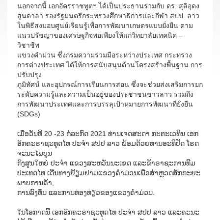
นอกจากนี้ เอกอัครราชทูตฯ ได้เป็นประธานร่วมกับ ดร. สุลิอุดง
สูนดาลา รองรัฐมนตรีกระทรวงศึกษาธิการและกีฬา สปป. ลาว
ในพิธีส่งมอบศูนย์เรียนรู้เพื่อการพัฒนาเกษตรแบบยั่งยืน ตาม
แนวปรัชญาของเศรษฐกิจพอเพียงให้แก่วิทยาลัยเทคนิค –
วิชาชีพ
แขวงคำม่วน ซึ่งกรมความร่วมมือระหว่างประเทศ กระทรวง
การต่างประเทศ ได้ให้การสนับสนุนด้านโครงสร้างพื้นฐาน การ
ปรับปรุง
ภูมิทัศน์ และอุปกรณ์การเรียนการสอน ซึ่งจะช่วยส่งเสริมการยก
ระดับความรู้และความเป็นอยู่ของประชาชนชาวลาว รวมถึง
การพัฒนาประเทศและการบรรลุเป้าหมายการพัฒนาที่ยั่งยืน
(SDGs)
ເມື່ອວັນທີ 20 -23 ກໍລະກົດ 2021 ທ່ານເຈດສະດາ ກະຕະເວທິນ ເອກ
ອັກຄະຣາຊະທູດໄທ ປະຈຳ ສປປ ລາວ ພ້ອມດ້ວຍທ່ານອະທິປັດ ໂຣດ
ຈະນະໄພບູນ
ກົງສູນໃຫຍ່ ປະຈຳ ແຂວງສະຫວັນນະເຂດ ແລະຂ້າຣາຊະການທີມ
ປະເທດໄທ ເດີນທາງຢ້ຽມຢາມແຂວງຄຳມ່ວນເພື່ອສຳຫຼວດສັກກະຍະ
ພາບການຄ້າ,
ການລົງທຶນ ແລະການທ່ອງທ່ຽວຂອງແຂວງຄຳມ່ວນ.
ໃນໂອກາດນີ້ ເອກອັກຄະຣາຊະທູດໄທ ປະຈຳ ສປປ ລາວ ແລະຄະນະ