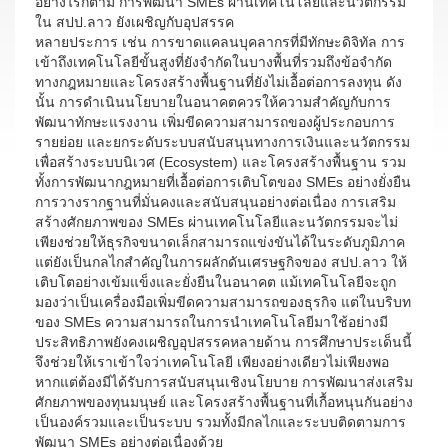
อย่างไรก็ตาม การพัฒนา SMEs ผ่านเทคโนโลยีและนวัตกรรม
ใน สปป.ลาว ยังเผชิญกับอุปสรรค
หลายประการ เช่น การขาดแคลนบุคลากรที่มีทักษะดิจิทัล การ
เข้าถึงเทคโนโลยีขั้นสูงที่ยังจำกัดในบางพื้นที่รวมถึงข้อจำกัด
ทางกฎหมายและโครงสร้างพื้นฐานที่ยังไม่เอื้อต่อการลงทุน ดัง
นั้น การดำเนินนโยบายในอนาคตควรให้ความสำคัญกับการ
พัฒนาทักษะแรงงาน เพิ่มขีดความสามารถของผู้ประกอบการ
รายย่อย และยกระดับระบบสนับสนุนทางการเงินและนวัตกรรม
เพื่อสร้างระบบนิเวศ (Ecosystem) และโครงสร้างพื้นฐาน รวม
ทั้งการพัฒนากฎหมายที่เอื้อต่อการเติบโตของ SMEs อย่างยั่งยืน
การวางรากฐานที่มั่นคงและสนับสนุนอย่างต่อเนื่อง การเสริม
สร้างศักยภาพของ SMEs ผ่านเทคโนโลยีและนวัตกรรมจะไม่
เพียงช่วยให้ธุรกิจขนาดเล็กสามารถแข่งขันได้ในระดับภูมิภาค
แต่ยังเป็นกลไกสำคัญในการผลักดันเศรษฐกิจของ สปป.ลาว ให้
เติบโตอย่างเข้มแข็งและยั่งยืนในอนาคต แม้เทคโนโลยีจะถูก
มองว่าเป็นเครื่องมือเพิ่มขีดความสามารถของธุรกิจ แต่ในบริบท
ของ SMEs ความสามารถในการนำเทคโนโลยีมาใช้อย่างมี
ประสิทธิภาพยังคงเผชิญอุปสรรคหลายด้าน การศึกษาประเด็นนี้
จึงช่วยให้เราเข้าใจว่าเทคโนโลยี เพียงอย่างเดียวไม่เพียงพอ
หากแต่ต้องมีได้รับการสนับสนุนเชิงนโยบาย การพัฒนาส่งเสริม
ศักยภาพของทุนมนุษย์ และโครงสร้างพื้นฐานที่เกื้อหนุนกันอย่าง
เป็นองค์รวมและเป็นระบบ รวมทั้งมีกลไกและระบบติดตามการ
พัฒนา SMEs อย่างต่อเนื่องด้วย