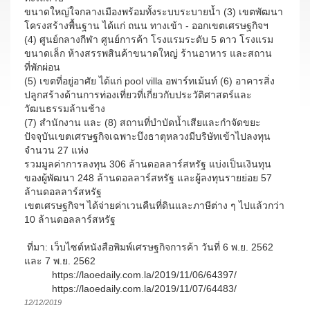
ขนาดใหญ่ใจกลางเมืองพร้อมทั้งระบบระบายน้ำ (3) เขตพัฒนา
โครงสร้างพื้นฐาน ได้แก่ ถนน ทางเข้า - ออกเขตเศรษฐกิจฯ
(4) ศูนย์กลางกีฬา ศูนย์การค้า โรงแรมระดับ 5 ดาว โรงแรม
ขนาดเล็ก ห้างสรรพสินค้าขนาดใหญ่ ร้านอาหาร และสถาน
ที่พักผ่อน
(5) เขตที่อยู่อาศัย ได้แก่ pool villa อพาร์ทเม้นท์ (6) อาคารสิ่ง
ปลูกสร้างด้านการท่องเที่ยวที่เกี่ยวกับประวัติศาสตร์และ
วัฒนธรรมล้านช้าง
(7) สำนักงาน และ (8) สถานที่บำบัดน้ำเสียและกำจัดขยะ
ปัจจุบันเขตเศรษฐกิจเฉพาะบึงธาตุหลวงมีบริษัทเข้าไปลงทุน
จำนวน 27 แห่ง
รวมมูลค่าการลงทุน 306 ล้านดอลลาร์สหรัฐ แบ่งเป็นเงินทุน
ของผู้พัฒนา 248 ล้านดอลลาร์สหรัฐ และผู้ลงทุนรายย่อย 57
ล้านดอลลาร์สหรัฐ
เขตเศรษฐกิจฯ ได้จ่ายค่าเวนคืนที่ดินและภาษีต่าง ๆ ไปแล้วกว่า
10 ล้านดอลลาร์สหรัฐ
ที่มา: เว็บไซต์หนังสือพิมพ์เศรษฐกิจการค้า วันที่ 6 พ.ย. 2562
และ 7 พ.ย. 2562
https://laoedaily.com.la/2019/11/06/64397/
https://laoedaily.com.la/2019/11/07/64483/
12/12/2019