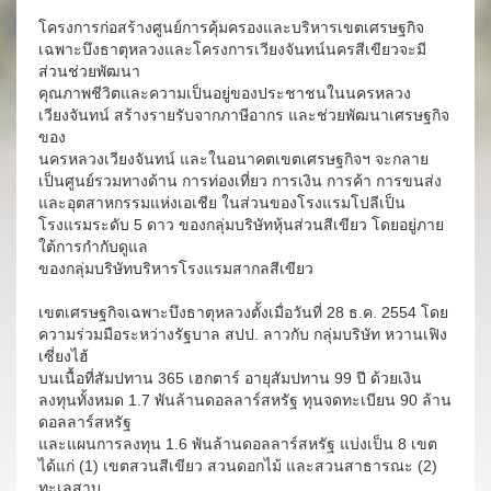
โครงการก่อสร้างศูนย์การคุ้มครองและบริหารเขตเศรษฐกิจ
เฉพาะบึงธาตุหลวงและโครงการเวียงจันทน์นครสีเขียวจะมี
ส่วนช่วยพัฒนา
คุณภาพชีวิตและความเป็นอยู่ของประชาชนในนครหลวง
เวียงจันทน์ สร้างรายรับจากภาษีอากร และช่วยพัฒนาเศรษฐกิจ
ของ
นครหลวงเวียงจันทน์ และในอนาคตเขตเศรษฐกิจฯ จะกลาย
เป็นศูนย์รวมทางด้าน การท่องเที่ยว การเงิน การค้า การขนส่ง
และอุตสาหกรรมแห่งเอเชีย ในส่วนของโรงแรมโปลีเป็น
โรงแรมระดับ 5 ดาว ของกลุ่มบริษัทหุ้นส่วนสีเขียว โดยอยู่ภาย
ใต้การกำกับดูแล
ของกลุ่มบริษัทบริหารโรงแรมสากลสีเขียว
เขตเศรษฐกิจเฉพาะบึงธาตุหลวงตั้งเมื่อวันที่ 28 ธ.ค. 2554 โดย
ความร่วมมือระหว่างรัฐบาล สปป. ลาวกับ กลุ่มบริษัท หวานเฟิง
เซี่ยงไฮ้
บนเนื้อที่สัมปทาน 365 เฮกตาร์ อายุสัมปทาน 99 ปี ด้วยเงิน
ลงทุนทั้งหมด 1.7 พันล้านดอลลาร์สหรัฐ ทุนจดทะเบียน 90 ล้าน
ดอลลาร์สหรัฐ
และแผนการลงทุน 1.6 พันล้านดอลลาร์สหรัฐ แบ่งเป็น 8 เขต
ได้แก่ (1) เขตสวนสีเขียว สวนดอกไม้ และสวนสาธารณะ (2)
ทะเลสาบ