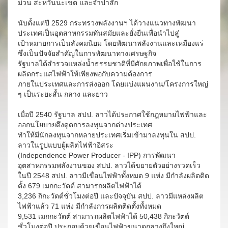
ม่วน สะหวันนะเขต และจำปาสัก
นับตั้งแต่ปี 2529 กระทรวงพลังงานฯ ได้วางแนวทางพัฒนา
ประเทศเป็นอุตสาหกรรมทันสมัยและยั่งยืนเพื่อนำไปสู่
เป้าหมายการเป็นสังคมนิยม โดยพัฒนาพลังงานและเหมืองแร่
ซึ่งเป็นปัจจัยสำคัญในการพัฒนาทางเศรษฐกิจ
รัฐบาลได้สำรวจแหล่งน้ำธรรมชาติที่มีศักยภาพเพื่อใช้ในการ
ผลิตกระแสไฟฟ้าให้เพียงพอกับความต้องการ
ภายในประเทศและการส่งออก โดยแบ่งแผนงาน/โครงการใหญ่
ๆ เป็นระยะสั้น กลาง และยาว
เมื่อปี 2540 รัฐบาล สปป. ลาวได้ประกาศใช้กฎหมายไฟฟ้าและ
ออกนโยบายดึงดูดการลงทุนจากต่างประเทศ
ทำให้มีนักลงทุนจากหลายประเทศเริ่มเข้ามาลงทุนใน สปป.
ลาวในรูปแบบผู้ผลิตไฟฟ้าอิสระ
(Independence Power Producer - IPP) การพัฒนา
อุตสาหกรรมพลังงานของ สปป. ลาวได้ขยายตัวอย่างรวดเร็ว
ในปี 2548 สปป. ลาวมีเขื่อนไฟฟ้าทั้งหมด 9 แห่ง มีกำลังผลิตติด
ตั้ง 679 เมกกะวัตต์ สามารถผลิตไฟฟ้าได้
3,236 กิกะวัตต์ชั่วโมงต่อปี และปัจจุบัน สปป. ลาวมีแหล่งผลิต
ไฟฟ้าแล้ว 71 แห่ง มีกำลังการผลิตติดตั้งทั้งหมด
9,531 เมกกะวัตต์ สามารถผลิตไฟฟ้าได้ 50,438 กิกะวัตต์
ชั่วโมงต่อปี ประกอบด้วยเขื่อนไฟฟ้าขนาดกลางถึงใหญ่