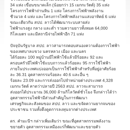
34 แห่ง เขื่อนขนาดเล็ก (น้อยกว่า 15 เมกกะวัตต์) 35 แห่ง
โครงการไฟฟ้าถ่านหิน 1 แห่ง โครงการไฟฟ้าพลังงาน
ชีวมวล 4 แห่ง และโครงการไฟฟ้าพลังงานแสงอาทิตย์ 6 แห่ง
ขณะเดียวกัน สปป. ลาวได้พัฒนาระบบสายส่ง
ไฟฟ้าแรงสูง กลาง และต่ำ รวมความยาวทั้งหมด 64,000
กิโลเมตร และมีสถานีจ่ายไฟฟ้าอีก 71 แห่ง
ปัจจุบันรัฐบาล สปป. ลาวสามารถตอบสนองความต้องการไฟฟ้า
ของเทศบาลแขวง นครหลวง เมือง และนคร
ได้ร้อยละ 100 หมู่บ้านมีไฟฟ้าใช้แล้วมีร้อยละ 92 และ
ครอบครัวมีไฟฟ้าใช้แบบถาวรแล้วร้อยละ 95 การใช้ไฟฟ้า
ภายในประเทศแบ่งออกเป็นการใช้ไฟฟ้าสำหรับที่อยู่อาศัยร้อย
ละ 36.31 อุตสาหกรรมร้อยละ 40.6 และอื่น ๆ
ร้อยละ 23.09 และการส่งออกไปจำหน่ายต่างประเทศ 4,328
เมกกะวัตต์ คาดว่าปลายปี 2563 สปป. ลาวจะสามารถ
ส่งออกได้ประมาณ 36,000 ล้านกิโลวัตต์ชั่วโมง จึงกล่าวได้ว่า
อุตสาหกรรมไฟฟ้ามีส่วนสำคัญในการพัฒนา
เศรษฐกิจและสังคมของ สปป. ลาว และขจัดความยากจนของ
ประชาชน รวมทั้งดึงดูดการลงทุนจากต่างประเทศ
ดร. คำมะนีฯ กล่าวเพิ่มเติมว่า ขณะที่อุตสาหกรรมพลังงาน
ขยายตัว อุตสาหกรรมเหมืองแร่ก็พัฒนาและขยายตัว