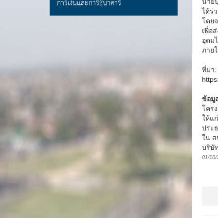
การเงินและการธนาคาร
นายบุ
ได้ร
โดยจ
เพื่
อุดมไ
ภายใน
ที่มา
https
ข้อมูล
โครง
ให้แก
ประธ
ใน ส
บริษั
01/10/