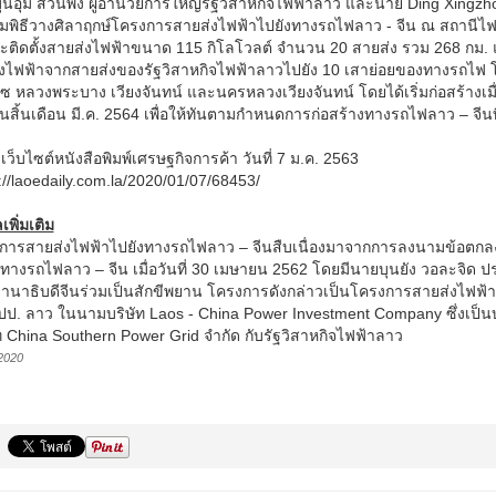
นอุ้ม สีวันพัง ผู้อำนวยการใหญ่รัฐวิสาหกิจไฟฟ้าลาว และนาย Ding Xing
่วมพิธีวางศิลาฤกษ์โครงการสายส่งไฟฟ้าไปยังทางรถไฟลาว - จีน ณ สถานีไ
ะติดตั้งสายส่งไฟฟ้าขนาด 115 กิโลโวลต์ จำนวน 20 สายส่ง รวม 268 กม.
อส่งไฟฟ้าจากสายส่งของรัฐวิสาหกิจไฟฟ้าลาวไปยัง 10 เสาย่อยของทางรถไฟ
ซ หลวงพระบาง เวียงจันทน์ และนครหลวงเวียงจันทน์ โดยได้เริ่มก่อสร้างเม
สิ้นเดือน มี.ค. 2564 เพื่อให้ทันตามกำหนดการก่อสร้างทางรถไฟลาว – จีนท
: เว็บไซต์หนังสือพิมพ์เศรษฐกิจการค้า วันที่ 7 ม.ค. 2563
://laoedaily.com.la/2020/01/07/68453/
เพิ่มเติม
การสายส่งไฟฟ้าไปยังทางรถไฟลาว – จีนสืบเนื่องมาจากการลงนามข้อตกลงผ
่ทางรถไฟลาว – จีน เมื่อวันที่ 30 เมษายน 2562 โดยมีนายบุนยัง วอละจิด
านาธิบดีจีนร่วมเป็นสักขีพยาน โครงการดังกล่าวเป็นโครงการสายส่งไฟฟ้
ปป. ลาว ในนามบริษัท Laos - China Power Investment Company ซึ่งเป็นบ
ท China Southern Power Grid จำกัด กับรัฐวิสาหกิจไฟฟ้าลาว
2020