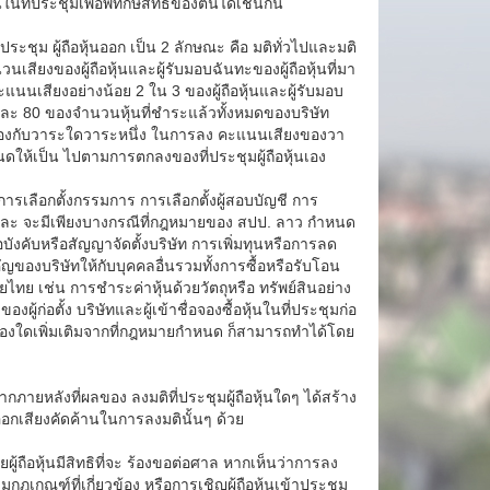
ที่ประชุมเพื่อพิทักษ์สิทธิของตนได้เช่นกัน
ประชุม ผู้ถือหุ้นออก เป็น 2 ลักษณะ คือ มติทั่วไปและมติ
สียงของผู้ถือหุ้นและผู้รับมอบฉันทะของผู้ถือหุ้นที่มา
ะแนนเสียงอย่างน้อย 2 ใน 3 ของผู้ถือหุ้นและผู้รับมอบ
้อยละ 80 ของจำนวนหุ้นที่ชำระแล้วทั้งหมดของบริษัท
ี่ยวข้องกับวาระใดวาระหนึ่ง ในการลง คะแนนเสียงของวา
ดให้เป็น ไปตามการตกลงของที่ประชุมผู้ถือหุ้นเอง
การเลือกตั้งกรรมการ การเลือกตั้งผู้สอบบัญชี การ
และ จะมีเพียงบางกรณีที่กฎหมายของ สปป. ลาว กำหนด
ังคับหรือสัญญาจัดตั้งบริษัท การเพิ่มทุนหรือการลด
ของบริษัทให้กับบุคคลอื่นรวมทั้งการซื้อหรือรับโอน
ทย เช่น การชำระค่าหุ้นด้วยวัตถุหรือ ทรัพย์สินอย่าง
ของผู้ก่อตั้ง บริษัทและผู้เข้าชื่อจองซื้อหุ้นในที่ประชุมก่อ
เรื่องใดเพิ่มเติมจากที่กฎหมายกำหนด ก็สามารถทำได้โดย
กภายหลังที่ผลของ ลงมติที่ประชุมผู้ถือหุ้นใดๆ ได้สร้าง
ี่ออกเสียงคัดค้านในการลงมตินั้นๆ ด้วย
ู้ถือหุ้นมีสิทธิที่จะ ร้องขอต่อศาล หากเห็นว่าการลง
มกฎเกณฑ์ที่เกี่ยวข้อง หรือการเชิญผู้ถือหุ้นเข้าประชุม