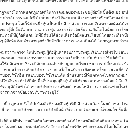
ทธิของตน ผู้ถือหุ้นส่วนน้อยก็สามารถเข้าร่วม ประชุมและออกเสียงลงคะแนนใน
ี้ กฎหมายได้กำหนดกฎเกณฑ์ในการลงมติของที่ประชุมผู้ถือหุ้นขึ้นซึ่งแบ่งมติที่
 สำหรับการลงมติทั่วไปนั้นจะต้องได้คะแนนเสียงมากกว่าครึ่งหนึ่งของ จำนวนเ
่วมประชุม โดยให้นับหนึ่งหุ้นเป็นหนึ่งเสียง ส่วน การลงมติเฉพาะจะต้องได้ค
ของผู้ถือหุ้นที่มาเข้าร่วม ประชุม และจะต้องถือหุ้นรวมกันได้ไม่น้อยกว่าร
ี้ ใน กรณีที่ผู้ถือหุ้นคนใดที่มีส่วนได้ส่วนเสียหรือมีผลประโยชน์โดยตรงเก
นๆ ผู้ถือหุ้นดังกล่าวอาจถูกจำกัดสิทธิการลงคะแนนเสียงได้ โดยกฎหมายกำหน
มติวาระต่างๆ ในที่ประชุมผู้ถือหุ้นสำหรับการประชุมที่เป็นกรณีทั่วไป เช่น 
ดค่าตอบแทนของกรรมการ และการจ่ายเงินปันผล เป็นต้น จะใช้มติทั่วไป 
องใช้มติเฉพาะ ซึ่งจะมีลักษณะคล้ายกับกฎหมายไทย เช่น การเปลี่ยนแปลงข้อบ
ารควบหรือการเลิกบริษัท การขาย หรือโอนกิจการทั้งหมดหรือบางส่วนที่สำคัญ
รของบริษัทอื่นมาเป็นของบริษัทเป็นต้น สำหรับกรณีที่แตกต่างไปจากกฎหมายไ
ี่ไม่ใช่เงิน จะทำได้ก็ต่อเมื่อที่ประชุมผู้ถือหุ้นมีมติด้วยคะแนนอย่างน้อย 2 ใน 3 
ริษัทอนุมัติให้ทำได้ หากบริษัทประสงค์ที่จะกำหนดให้มี การลง มติเฉพาะใน
จารณาจากข้อบังคับที่บริษัทระบุไว้
กนี้ กฎหมายยังได้ปกป้องสิทธิของผู้ถือหุ้นที่มีเสียงส่วนน้อย โดยกำหนดว่าหา
สียหายแก่บริษัทอย่างมาก บริษัทมีหน้าที่ต้องจ่ายเงินชดเชยให้แก่ผู้ถือ หุ้นท
ไรก็ดี มติที่ประชุมผู้ถือหุ้นก็สามารถลบล้างได้โดยอาศัยคำตัดสินของศาล โดยผ
้นๆ ไม่ถูกต้องตามข้อบังคับหรือสัญญาจัดตั้งบริษัท หรือการลงมติไม่เป็นไป ตา