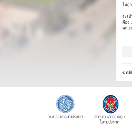
ไม่ถู
จะเห็
ต้อง 
คณะกร
กลั