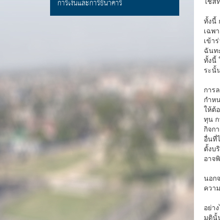
การเงินและการธนาคาร
ใช้สิ
ทั้งน
เฉพาะ
เข้าร
ฉันทะ
ทั้งน
ระนั้
การลง
กำหน
ให้ต้
ทุน ก
กิจกา
อื่นท
ตั้งบ
อาจพิ
นอกจา
ความเ
อย่าง
มตินั