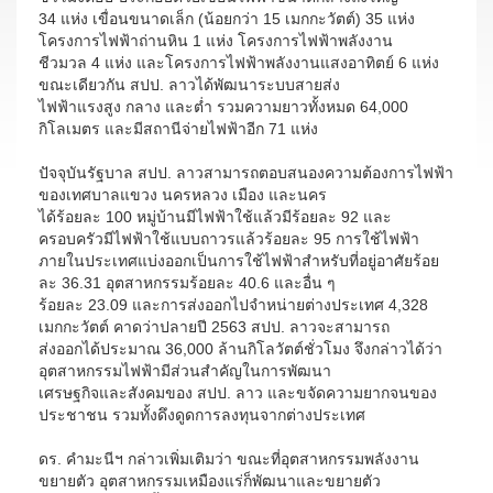
34 แห่ง เขื่อนขนาดเล็ก (น้อยกว่า 15 เมกกะวัตต์) 35 แห่ง
โครงการไฟฟ้าถ่านหิน 1 แห่ง โครงการไฟฟ้าพลังงาน
ชีวมวล 4 แห่ง และโครงการไฟฟ้าพลังงานแสงอาทิตย์ 6 แห่ง
ขณะเดียวกัน สปป. ลาวได้พัฒนาระบบสายส่ง
ไฟฟ้าแรงสูง กลาง และต่ำ รวมความยาวทั้งหมด 64,000
กิโลเมตร และมีสถานีจ่ายไฟฟ้าอีก 71 แห่ง
ปัจจุบันรัฐบาล สปป. ลาวสามารถตอบสนองความต้องการไฟฟ้า
ของเทศบาลแขวง นครหลวง เมือง และนคร
ได้ร้อยละ 100 หมู่บ้านมีไฟฟ้าใช้แล้วมีร้อยละ 92 และ
ครอบครัวมีไฟฟ้าใช้แบบถาวรแล้วร้อยละ 95 การใช้ไฟฟ้า
ภายในประเทศแบ่งออกเป็นการใช้ไฟฟ้าสำหรับที่อยู่อาศัยร้อย
ละ 36.31 อุตสาหกรรมร้อยละ 40.6 และอื่น ๆ
ร้อยละ 23.09 และการส่งออกไปจำหน่ายต่างประเทศ 4,328
เมกกะวัตต์ คาดว่าปลายปี 2563 สปป. ลาวจะสามารถ
ส่งออกได้ประมาณ 36,000 ล้านกิโลวัตต์ชั่วโมง จึงกล่าวได้ว่า
อุตสาหกรรมไฟฟ้ามีส่วนสำคัญในการพัฒนา
เศรษฐกิจและสังคมของ สปป. ลาว และขจัดความยากจนของ
ประชาชน รวมทั้งดึงดูดการลงทุนจากต่างประเทศ
ดร. คำมะนีฯ กล่าวเพิ่มเติมว่า ขณะที่อุตสาหกรรมพลังงาน
ขยายตัว อุตสาหกรรมเหมืองแร่ก็พัฒนาและขยายตัว