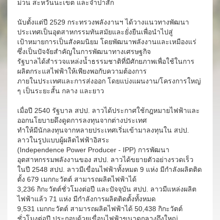
ม่วน สะหวันนะเขต และจำปาสัก
นับตั้งแต่ปี 2529 กระทรวงพลังงานฯ ได้วางแนวทางพัฒนา
ประเทศเป็นอุตสาหกรรมทันสมัยและยั่งยืนเพื่อนำไปสู่
เป้าหมายการเป็นสังคมนิยม โดยพัฒนาพลังงานและเหมืองแร่
ซึ่งเป็นปัจจัยสำคัญในการพัฒนาทางเศรษฐกิจ
รัฐบาลได้สำรวจแหล่งน้ำธรรมชาติที่มีศักยภาพเพื่อใช้ในการ
ผลิตกระแสไฟฟ้าให้เพียงพอกับความต้องการ
ภายในประเทศและการส่งออก โดยแบ่งแผนงาน/โครงการใหญ่
ๆ เป็นระยะสั้น กลาง และยาว
เมื่อปี 2540 รัฐบาล สปป. ลาวได้ประกาศใช้กฎหมายไฟฟ้าและ
ออกนโยบายดึงดูดการลงทุนจากต่างประเทศ
ทำให้มีนักลงทุนจากหลายประเทศเริ่มเข้ามาลงทุนใน สปป.
ลาวในรูปแบบผู้ผลิตไฟฟ้าอิสระ
(Independence Power Producer - IPP) การพัฒนา
อุตสาหกรรมพลังงานของ สปป. ลาวได้ขยายตัวอย่างรวดเร็ว
ในปี 2548 สปป. ลาวมีเขื่อนไฟฟ้าทั้งหมด 9 แห่ง มีกำลังผลิตติด
ตั้ง 679 เมกกะวัตต์ สามารถผลิตไฟฟ้าได้
3,236 กิกะวัตต์ชั่วโมงต่อปี และปัจจุบัน สปป. ลาวมีแหล่งผลิต
ไฟฟ้าแล้ว 71 แห่ง มีกำลังการผลิตติดตั้งทั้งหมด
9,531 เมกกะวัตต์ สามารถผลิตไฟฟ้าได้ 50,438 กิกะวัตต์
ชั่วโมงต่อปี ประกอบด้วยเขื่อนไฟฟ้าขนาดกลางถึงใหญ่