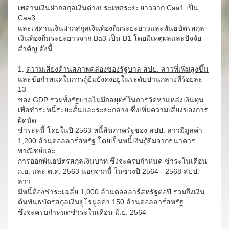
เพดานเงินฝากสกุลเงินต่างประเทศระยะยาวจาก Caa1 เป็น
Caa3
และเพดานเงินฝากสกุลเงินท้องถิ่นระยะยาวและพันธบัตรสกุล
เงินท้องถิ่นระยะยาวจาก Ba3 เป็น B1 โดยมีเหตุผลและปัจจัย
สำคัญ ดังนี้
1.
ความเสี่ยงด้านสภาพคล่องของรัฐบาล สปป. ลาวที่เพิ่มสูงขึ้น
และข้อกำหนดในการกู้ยืมยังคงอยู่ในระดับปานกลางที่ร้อยละ
13
ของ GDP รวมทั้งรัฐบาลไม่มีกลยุทธ์ในการจัดหาแหล่งเงินทุน
เพื่อชำระหนี้ระยะสั้นและระยะกลาง ซึ่งเพิ่มความเสี่ยงของการ
ผิดนัด
ชำระหนี้ โดยในปี 2563 หนี้สินภาครัฐของ สปป. ลาวมีมูลค่า
1,200 ล้านดอลลาร์สหรัฐ โดยเป็นหนี้เงินกู้ยืมจากธนาคาร
พาณิชย์และ
การออกพันธบัตรสกุลเงินบาท ซึ่งจะครบกำหนด ชำระในเดือน
ก.ย. และ ต.ค. 2563 นอกจากนี้ ในช่วงปี 2564 - 2568 สปป.
ลาว
มีหนี้ต้องชำระเฉลี่ย 1,000 ล้านดอลลาร์สหรัฐต่อปี รวมถึงเงิน
ต้นพันธบัตรสกุลเงินยูโรมูลค่า 150 ล้านดอลลาร์สหรัฐ
ซึ่งจะครบกำหนดชำระในเดือน มิ.ย. 2564