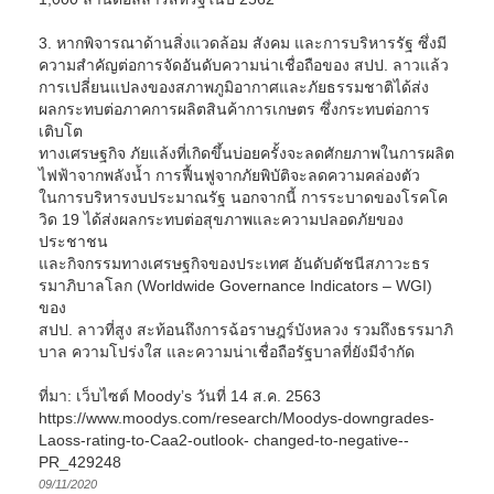
3. หากพิจารณาด้านสิ่งแวดล้อม สังคม และการบริหารรัฐ ซึ่งมี
ความสำคัญต่อการจัดอันดับความน่าเชื่อถือของ สปป. ลาวแล้ว
การเปลี่ยนแปลงของสภาพภูมิอากาศและภัยธรรมชาติได้ส่ง
ผลกระทบต่อภาคการผลิตสินค้าการเกษตร ซึ่งกระทบต่อการ
เติบโต
ทางเศรษฐกิจ ภัยแล้งที่เกิดขึ้นบ่อยครั้งจะลดศักยภาพในการผลิต
ไฟฟ้าจากพลังน้ำ การฟื้นฟูจากภัยพิบัติจะลดความคล่องตัว
ในการบริหารงบประมาณรัฐ นอกจากนี้ การระบาดของโรคโค
วิด 19 ได้ส่งผลกระทบต่อสุขภาพและความปลอดภัยของ
ประชาชน
และกิจกรรมทางเศรษฐกิจของประเทศ อันดับดัชนีสภาวะธร
รมาภิบาลโลก (Worldwide Governance Indicators – WGI)
ของ
สปป. ลาวที่สูง สะท้อนถึงการฉ้อราษฎร์บังหลวง รวมถึงธรรมาภิ
บาล ความโปร่งใส และความน่าเชื่อถือรัฐบาลที่ยังมีจำกัด
ที่มา: เว็บไซต์ Moody’s วันที่ 14 ส.ค. 2563
https://www.moodys.com/research/Moodys-downgrades-
Laoss-rating-to-Caa2-outlook- changed-to-negative--
PR_429248
09/11/2020