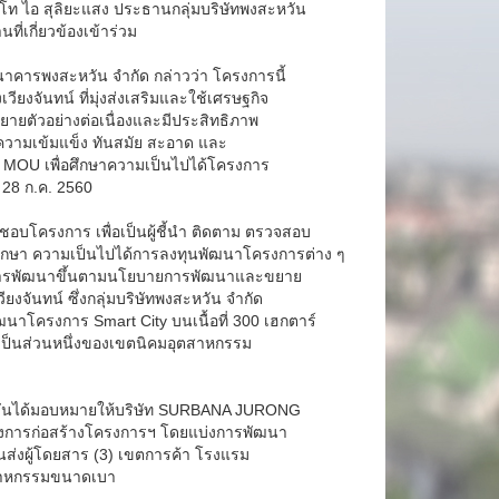
ลโท ไอ สุลิยะแสง ประธานกลุ่มบริษัทพงสะหวัน
ที่เกี่ยวข้องเข้าร่วม
นาคารพงสะหวัน จำกัด กล่าวว่า โครงการนี้
ยงจันทน์ ที่มุ่งส่งเสริมและใช้เศรษฐกิจ
ายตัวอย่างต่อเนื่องและมีประสิทธิภาพ
ีความเข้มแข็ง ทันสมัย สะอาด และ
าม MOU เพื่อศึกษาความเป็นไปได้โครงการ
่ 28 ก.ค. 2560
ิดชอบโครงการ เพื่อเป็นผู้ชี้นำ ติดตาม ตรวจสอบ
กษา ความเป็นไปได้การลงทุนพัฒนาโครงการต่าง ๆ
รับการพัฒนาขึ้นตามนโยบายการพัฒนาและขยาย
ันทน์ ซึ่งกลุ่มบริษัทพงสะหวัน จำกัด
โครงการ Smart City บนเนื้อที่ 300 เฮกตาร์
วเป็นส่วนหนึ่งของเขตนิคมอุตสาหกรรม
ะหวันได้มอบหมายให้บริษัท SURBANA JURONG
ผังการก่อสร้างโครงการฯ โดยแบ่งการพัฒนา
นส่งผู้โดยสาร (3) เขตการค้า โรงแรม
ุตสาหกรรมขนาดเบา