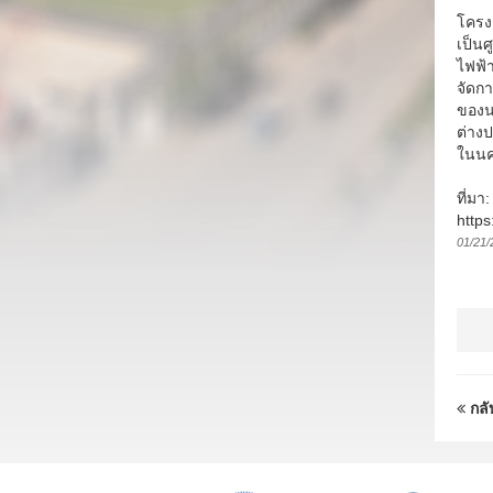
โครง
เป็น
ไฟฟ้
จัดก
ของน
ต่าง
ในนค
ที่มา
https
01/21/
กลั