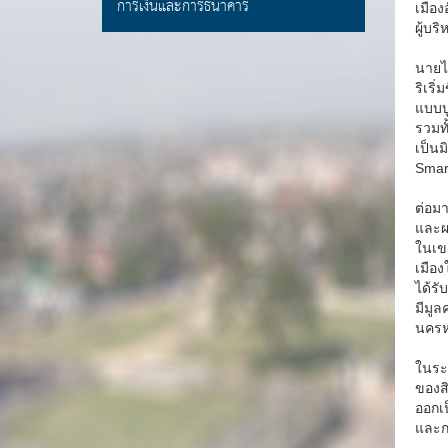
การเงินและการธนาคาร
เมือง
ผู้บร
นายไพ
ริเริ
แบบบู
รวมท
เป็นม
Smart
ต่อมา
และผ
ในเข
เมือ
ได้ร
มีมูล
นครห
ในระ
ของส
ออกเป
และก