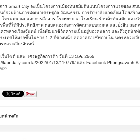
การ Smart City จะเป็นโครงการเมืองทันสมัยต้นแบบโครงการแรกของ สปป. ลา
ศูนย์รวมด้านการพัฒนาเศรษฐกิจ วัฒนธรรม การรักษาสิ่งแวดล้อม โดยสร้า
า โทรคมนาคมและการสื่อสาร โรงพยาบาล โรงเรียน ร้านค้าทันสมัย และนำ
ารพื้นที่ให้มีประสิทธิภาพ ตอบสนองต่อการพัฒนาแบบสมดุล และยั่งยืน สอ
ครหลวงเวียงจันทน์ เพื่อพัฒนาชีวิตความเป็นอยู่ของคนลาว และดึงดูดนัก
ประเทศให้มากขึ้นในช่วง 1-2 ปีข้างหน้า ลดค่าครองชีพภายใน นครหลวงเว
รหลวงเวียงจันทน์
: เว็บไซต์ นสพ. เศรษฐกิจการค้า วันที่ 13 ม.ค. 2565
://laoedaily.com.la/2022/01/13/110779/
และ Facebook Phongsavanh B
2022
บหน้าหลัก