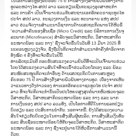
ໃນໂອກາດສະຫຼອງຄົບຮອບ 75 ປີ ການສ້າງຕັ້ງສາຍພົວພັນທາງການ
ທູດລະຫວ່າງໄທ-ສປປ ລາວ ແລະຮຽນເຊີນກະຊວງອຸດສາຫະກຳ
ແລະ ການຄ້າ ເປັນເຈົ້າພາບຮ່ວມກັບສະຖານເອກອັກຄະຣາຊະທູດໄທ
ປະຈຳ ສປປ ລາວ, ກະຊວງການເງິນ ແລະ ທະນາຄານ ແຫ່ງ ສປປ
ລາວ ຮ່ວມຈັດງານສຳມະນາວິຊາການດ້ານເສດຖະກິດພາຍໃຕ້ຫົວຂໍ້
“ຄວາມສຳຄັນຂອງສິນເຊື່ອ (Micro Credit) ແລະ ບໍລິການການເງິນຈຸ
ລະພາກ (Microfinance) ສຳລັບຈຸລະວິສາຫະກິດ, ວິສາຫະສາກິດ
ຂະໜາດນ້ອຍ ແລະ ກາງ” ຊື່ງຈະຈັດຂຶ້ນໃນວັນທີ 13 ມີນາ 2025 ທີ່
ນະຄອນຫຼວງວຽງຈັນ, ຊຶ່ງຖືເປັນກິດຈະກຳສຳມະນາທຳຄັ້ງທຳອິດຈາກ
ທັງໝົດ 4 ຄັ້ງທີ່ຈະຈັດຂື້ນໃນປີນີ້.
ທ່ານລັດຖະມົນຕີ ຕອບຮັບສະແດງຄວາມຍິນດີທີ່ຈະເປັນເຈົ້າພາບຮ່ວມ
ໂດຍໄດ້ສະແດງຄວາມສົນໃຈທີ່ຈະເຂົ້າຮ່ວມດ້ວຍໂຕເອງ ແລະ ພ້ອມ
ສະໜັບສະໜູນກິດຈະກຳອື່ນໆ ດ້ານເສດຖະກິດໃນການສະຫຼອງ
ຄົບຮອບ 75 ປີ ການສ້າງຕັ້ງສາຍພົວພັນທາງການທູດ. ເນື່ອງຈາກເຫັນ
ວ່າແນວທາງດັ່ງກ່າວຂອງ ທ່ານເອກອັກຄະຣາຊະທູດໄທ ປະຈຳ ສປປ
ລາວ ທີ່ຈະຈັດກິດຈະກຳນັ້ນເປັນປະໂຫຍດສູງສຸດຕໍ່ພາກຫົວໜ່ວຍຈຸລະ
ວິສາຫະກິດ, ວິສາຫະສາກິດຂະໜາດນ້ອຍ ແລະ ກາງ ແລະ ພາກ
ການເງິນຂອງ ສປປ ລາວ ລວມທັງ, ເປັນໂອກາດທີ່ດີໃນການແລກປ່ຽນ
ບົດຮຽນ ແລະ ປະສົບການນຳກັນ. ນອກຈາກນີ້, ຍັງໄດ້ສະແດງຄວາມ
ສົນໃຈກ່ຽວກັບບົດຮຽນໃນການສົ່ງເສີມຜູ້ຜະລິດ, ການສົ່ງເສິມເງິນທຶນ
ແລະ ສິນເຊື່ອຂະໜາດນ້ອຍໃຫ້ກັບຈຸລະວິສາຫະກິດ, ວິສາຫະສາກິດ
ຂະໜາດນ້ອຍ ແລະ ກາງ ຊື່ງຈະຢູ່ພາຍໃຕ້ຫົວຂໍ້ການສຳມະນານີ້
ດ້ວຍ.