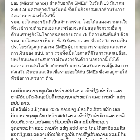
ย่อย (Microfinance) สำหรับธุรกิจ SMEs" ในวันที่ 13 มีนาคม
2568 ณ นครหลวงเวียงจันทน์ ซึ่งเป็นกิจกรรมแรกสำหรับการ
จัดเสวนาฯ 4 ครั้งในปีนี้
รมต. มะไลทองฯ ยินดีเป็นเจ้าภาพร่วม โดยได้แสดงความสนใจ
ที่จะเข้าร่วมด้วยตนเอง และพร้อมจะสนับสนุนกิจกรรมอื่น ๆ
ด้านเศรษฐกิจในโอกาสฉลองครบรอบ 75 ปีความสัมพันธ์ฯ ด้วย
รมต. มะไลทองฯ เห็นว่า ข้อริเริ่มของ ออท. ที่จะจัดกิจกรรมเป็น
ประโยชน์สูงสุดต่อภาค SMEs ผู้ประกอบการรายย่อย และภาค
การเงินของ สปป. ลาว รวมทั้งเป็นโอกาสที่ดีในการแลกเปลี่ยน
บทเรียนและประสบการณ์ระหว่างกันด้วย นอกจากนี้ ยังได้
แสดงความสนใจเกี่ยวกับบทเรียนการส่งเสริมสหกรณ์ผู้ผลิต การ
ส่งเสริมเงินทุนและสินเชื่อรายย่อยให้กับ SMEs ซึ่งจะอยู่ภายใต้
หัวข้อการเสวนาฯ ด้วย
ເອກອັກຄະຣາຊະທູດໄທ ປະຈຳ ສປປ ລາວ ເຂົ້າຢ້ຽມຂໍ່ານັບ ແລະ
ຫາລືຮ່ວມກັບລັດຖະມົນຕີກະຊວງອຸດສາຫະກຳ ແລະ ການຄ້າ ແຫ່ງ
ສປປ ລາວ.
ເມື່ອວັນທີ 30 ມັງກອນ 2025 ທ່ານນາງ ມໍຣະກົດ ສີິສະຫວັດ ເອກ
ອັກຄະຣາຊະທູດໄທ ປະຈຳ ສປປ ລາວ ເຂົ້າຢ້ຽມຂໍ່ານັບ ແລະ ຫາລື
ຮ່ວມກັບທ່ານ ມະໄລທອງ ກົມມະສິດ ລັດຖະມົນຕີກະຊວງ
ອຸດສາຫະກຳ ແລະ ການຄ້າ ແຫ່ງ ສປປ ລາວ ໂດຍໄດ້ຫາລືຮ່ວມກັນ
ແລກປ່ຽນແນວຄວາມຄິດເຫັນກ່ຽວກັບການສົ່ງເສີມຄວາມຮ່ວມມືກັນ