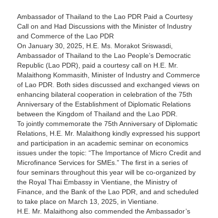
Ambassador of Thailand to the Lao PDR Paid a Courtesy
Call on and Had Discussions with the Minister of Industry
and Commerce of the Lao PDR
On January 30, 2025, H.E. Ms. Morakot Sriswasdi,
Ambassador of Thailand to the Lao People’s Democratic
Republic (Lao PDR), paid a courtesy call on H.E. Mr.
Malaithong Kommasith, Minister of Industry and Commerce
of Lao PDR. Both sides discussed and exchanged views on
enhancing bilateral cooperation in celebration of the 75th
Anniversary of the Establishment of Diplomatic Relations
between the Kingdom of Thailand and the Lao PDR.
To jointly commemorate the 75th Anniversary of Diplomatic
Relations, H.E. Mr. Malaithong kindly expressed his support
and participation in an academic seminar on economics
issues under the topic: “The Importance of Micro Credit and
Microfinance Services for SMEs.” The first in a series of
four seminars throughout this year will be co-organized by
the Royal Thai Embassy in Vientiane, the Ministry of
Finance, and the Bank of the Lao PDR, and and scheduled
to take place on March 13, 2025, in Vientiane.
H.E. Mr. Malaithong also commended the Ambassador’s