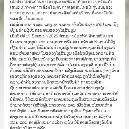
เพื่อประโยชน์ด้านการลงทุนและพัฒนาทักษะต่างๆ พร้อมทั้ง
เสนอแนวทางการเชื่อมโยงกับภาคเอกชนไทยในรูปแบบของ
การลงทุนร่วม และการพัฒนาผลิตภัณฑ์บริการเพื่อรองรับนัก
ท่องเที่ยวในอนาคต
ເອກອັກຄະຣາຊະທູດ ແຫ່ງ ຣາຊະອານາຈັກໄທ ປະຈຳ ສປປ ລາວ ລົງ
ຢ້ຽມຢາມຜູ້ປະກອບການແຂວງໄຊສົມບູນ
ເມື່ອວັນທີ 15 ພຶດສະພາ 2025 ທ່ານນາງມໍຣະກົດ ສີສະຫວັດ ເອກ
ອັກຄະຣາຊະທູດ ແຫ່ງ ຣາຊະອານາຈັກໄທ ປະຈຳ ສປປ ລາວໄດ້ລົງ
ຢ້ຽມຢາມ ແລະ ໂອ້ລົມຮ່ວມກັບກຸ່ມຜູ້ປະກອບການທຸລະກິດໂຮງແຮມ
ແລະ ຮ້ານອາຫານ ໃນແຂວງໄຊສົມບູນ ເພື່ອຮັບຟັງແນວຄວາມຄິດ
ເຫັນ ແລະ ໃນຂໍ້ແນະນຳກ່ຽວກັບແນວທາງການພັດທະນາເສດຖະກິດ
ດ້ານການທ່ອງທ່ຽວ ແລະ ການບໍລິການໃນແຂວງໄຊສົມບູນ ເຊີ່ງເປັນ
ຫົວໜ່ວຍທີ່ມີສັກກະຍະພາບໃນການສົ່ງເສີມຄວາມເຂັ້ມແຂງທາງດ້ານ
ເສດຖະກິດຂອງແຂວງ, ທ່ານເອກອັກຄະຣາຊະທູດໄດ້ເນັ້ນຍ້ຳຸເຖິງ
ຄວາມສຳຄັນຂອງການພັດທະນາຢ່າງຍືນຍົງ ການອະນຸລັກ
ຊັບພະຍາກອນທຳມະຊາດ ລະບົບນິເວດ ແລະ ແຫຼ່ງທ່ອງທ່ຽວ
ທຳມະຊາດ ໃຫ້ຄວາມສຳຄັນກັບການຍົກລະດັບມາດຕະຖານການໃຫ້
ບໍລິການ, ໃຫ້ແນວຄິດໃນການການລວມກຸ່ມເປັນສະຫະກອນເພື່ອເພີ່ມ
ອຳນາດຕໍ່ຮອງໃຫ້ກັບຜູ້ປະກອບການ ແລະ ເພື່ອຜົນປະໂຫຍດດ້ານ
ການລົງທຶນ ແລະ ພັດທະນາທັກສະຕ່າງໆ ພ້ອມທັງສະເໜີແນວ
ທາງການຮ່ວມມືກັບພາກເອກະຊົນໄທໃນຮູບແບບຂອງການລົງທຶນ
ຮ່ວມ ແລະ ການພັດທະນາຜະລິດຕະພັນ-ບໍລິການເພື່ອຮອງຮັບນັກ
ທ່ອງທ່ຽວໃນອະນາຄົດ.