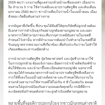
2559 พบว่า แรงงานที่ดูแลสวนกล้วยบ้านเซียงแลท่า เมืองปาก
งึม จำนวน 5 ราย ใช้สารเคมีและยาปราบศัตรูพืช และต้นเดือน
มกราคม 2560 พบว่า ชาวบ้านที่ลงไปว่ายน้ำในแม่น้ำตอน เมือง
สังทอง เกิดผื่นคันตามร่างกาย
จากปัญหาที่เกิดขึ้น ที่ประชุมได้มีมติให้ทุกบริษัทที่ปลูกกล้วยต้อง
มีเอกสารการดำเนินธุรกิจอย่างถูกต้องตามกฎหมาย และออก
มาตรการให้ทำลายภาชนะที่บรรจุสารเคมีอันตรายในเขตที่
กำหนดไว้เท่านั้น หากมีจำนวนมากต้องนำไปทำลายในเขตที่ได้
รับอนุญาตจากหน่วยงานที่เกี่ยวข้อง เพื่อรับประกันว่าจะไม่ทำให้
เกิดมลพิษและสารเคมีตกค้าง
การนำยาปราบศัตรูพืช ปุ๋ยวิทยาศาสตร์ และปุ๋ยชีวภาพ มาใช้
ในการปลูกกล้วย ต้องแจ้งรายละเอียดการนำเข้าผลิตภัณฑ์ข้าง
ต้นให้ชัดเจน และนำมาขึ้นทะเบียนต่อกรมปลูกฝัง นอกจากนี้
ประชุมได้กำหนดมาตรการห้ามนำยาปราบศัตรูพืชที่เหลือจาก
การใช้ทิ้งลงในแม่น้ำอย่างเด็ดขาด และกำหนดให้แรงงานใน
สวนกล้วยสามารถใช้สารเคมีได้ไม่เกิน 4 ชั่วโมงต่อวัน ตลอด
จนสวมใส่อุปกรณ์ป้องกันความปลอดภัยทุกครั้ง กรณีที่มีการ
ละเมิดต่อข้อกำหนดดังกล่าวจะถูกดำเนินคดีตามกฎหมาย
หลายพื้นที่จะยุติการปลูกกล้วยจากชาวนักลงทุนต่างชาติ