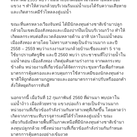
แขวง ฯ ทำให้สวนกล้วยบริเวณริมแม่น้ำแบงได้รับความเสียหาย
และเกิดสารเคมีรั่วไหลลงสู่แม่น้ำ
ขณะที่นครหลวงเวียงจันทน์ ได้มีนักลงทุนต่างชาติเข้ามาปลูก
กล้วยในเขตเมืองสังทองและเมืองปากงึมเป็นบริเวณกว้าง ทำให้
เกิดผลกระทบต่อสิ่งแวดล้อมหลายด้าน อาทิ ปลาในแม่น้ำตอน
เมืองสังทอง ตายโดย ไม่ทราบสาเหตุเป็นจำนวนมาก และปี
2558 – 2559 พบว่าแรงงานสวนกล้วยบ้านเชียงแลท่า 5 ราย
ใช้ยาปราบศัตรูพืช และปี 2560 พบว่า ประชาชนที่ไปว่ายน้ำใน
แม่น้ำตอน เมืองสังทอง เกิดตุ่มคันตามร่างกาย จากผลกระทบ
ข้างต้น หน่วยงานที่เกี่ยวข้องได้จัดการประชุมหารือเพื่อกำหนด
มาตรการคุ้มครองและควบคุมการใช้สารเคมีของนักลงทุนต่าง
ชาติให้ถูกต้องตามกฎหมายและออกมาตรการค่าปรับหรือออกคำ
สั่งให้หยุดกิจการทันที
นอกจากนี้ เมื่อวันที่ 12 กุมภาพันธ์ 2560 ที่ผ่านมา พบปลาใน
แม่น้ำง้าว เมืองห้วยทราย แขวงบ่อแก้ว ตายเป็นจำนวนมาก
หน่วยงานที่เกี่ยวข้องกำลังร่วมกันหาสาเหตุที่เกิดขึ้น โดยคาดว่า
เกิดจากภาชนะที่บรรจุสารเคมีได้รั่วไหลลงสู่แม่น้ำ ขณะ
เดียวกันยังมีหลายพื้นที่ในภาคเหนือที่มีนักลงทุนต่างชาติเข้ามา
ลงทุนปลูกกล้วย กซึ่งหน่วยงานที่เกี่ยวข้องกำลังร่วมกันกำหนด
มาตรการคุ้มครองอย่างเข้มงวด