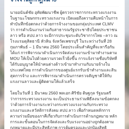
นายอนันต์ชัย อุทัยพัฒนาชีพ ผู้ตรวจราชการกระทรวงแรงงาน
ในฐานะโฆษกกระทรวงแรงงาน เปิดเผยถึงความคืบหน้าในการ
ทำบันทึกข้อตกลงว่าด้วยการจ้างงานของกลุ่มประเทศ CLMV
ว่า การดำเนินงานร่วมกับสาธารณรัฐประชาธิปไตยประชาชน
ลาว หรือ สปป.ลาว จะมีการประชุมระดับวิชาการไทย –ลาว ณ
โรงแรมดุสิตธานี หัวหิน จังหวัดเพชรบุรี ในระหว่างวันที่ 28
กุมภาพันธ์ – 1 มีนาคม 2560 โดยประเด็นสำคัญที่จะหารือกัน
ได้แก่ การพิจารณาดำเนินการจัดส่งแรงงานเข้ามาทำงานตาม
MOU ให้เป็นไปด้วยความรวดเร็วยิ่งขึ้น การแจ้งรายชื่อบริษัทที่
ได้รับอนุญาตให้นำคนต่างด้าวเข้ามาทำงานกับนายจ้างใน
ประเทศไทย การดำเนินการของศูนย์แรกรับเข้าทำงานและสิน
สุดการจ้าง และการพิจารณาดำเนินการตรวจสัญชาติให้กับ
แรงงานลาวและผู้ติดตามให้แล้วเสร็จ
โดยในวันที่ 1 มีนาคม 2560 พลเอก ศิริชัย ดิษฐกุล รัฐมนตรี
ว่าการกระทรวงแรงงาน จะเป็นประธานร่วมพิธีลงนามข้อตกลง
ว่าด้วยการจ้างงานระหว่างกระทรวงแรงงานกับกระทรวง
แรงงานและสวัสดิการสังคม สปป.ลาว เพื่อกำหนดหลักการ
ความร่วมมือของภาคีเกี่ยวกับการดำเนินการด้านกฎหมาย หลัก
การและขั้นตอนในการจัดส่งและรับแรงงานอย่างถูกต้องตาม
กฎหมายและมีประสิทธิภาพ การคุ้มครองและปกป้องสิทธิ