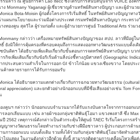
กรรมลาว ณ ศูนย์การค้า Lao Itecc ซึ่งได้รับการสนับสนุนจาก VOICE องค
าง Monmany Yaganagi ผู้เชี่ยวชาญด้านทรัพย์สินทางปัญญา และผู้อำนวยก
onica Bota-Moisin ผู้ก่อตั้งโครงการริเริ่มสิทธิ์ ในทรัพย์สินทางปัญญา
น้าแผนกนโยบายและร่วมมือต่างประเทศ กรมทรัพย์สินทางปัญญา กระทรวง
งทองคูน สุดวิไล ผู้ร่วมก่อตั้ง และผู้อำนวยการศูนย์ Traditional Arts ร่วม
onmany กล่าวว่า เครื่องหมายทรัพย์สินทางปัญญาของ สปป. ลาวที่มีอยู่ในปัจ
ทธิ์ ยังมิให้การคุ้มครองที่ครอบคลุมถึงการแสดงออกทางวัฒนธรรมแบบดั้งเดิม อ
บันดิดฯ ได้อธิบายเพิ่มเติมเกี่ยวกับขั้นตอนการจดทรัพย์สินทางปัญญา บวก
ภารกิจเพิ่มเติมเกี่ยวกับข้อริเริ่มด้านสิ่งบ่งชี้ทางภูมิศาสตร์ (Geographic I
จากประสบความสำเร็จในการออก GI ข้าวไก่น้อย แขวงเชียงขวาง โดยประเทศใน
ินค้าหลายรายการได้รับการยอมรับ
Monica ได้อธิบายความแตกต่างเกี่ยวกับการฉกฉวยทางวัฒนธรรม (cultura
ural appreciation) และยกตัวอย่างนักออกแบบที่มีชื่อเสียงอย่างเช่น Tom 
น
องคูนฯ กล่าวว่า นักออกแบบจำนวนมากได้รับแรงบันดาลใจจากการออกแบบแบบ
ารลอกเลียนแบบ เช่น ลายผ้าของกลุ่มชาติพันธุ์โอมา แขวงพงสาลี ซึ่ง Max
ต้นปี 2562 เหตุการณ์ดังกล่าวเป็นตัวกระตุ้นให้ศูนย์ TAEC ริเริ่มโครงการ
ัญญาทางวัฒนธรรมโดยทำงานร่วมกับช่างฝีมือชาวลาว ผู้ประกอบการด้าน
านการออกแบบ แบบดั้งเดิม รวมทั้งได้ร่วมกับกลุ่มชาติพันธุ์โอมาจัดทำเอกสา
ไปแสดง ในงานดังกล่าวอีกด้วย ทั้งนี้ สามารถติดตามการเคลื่อนไหวเพื่อส