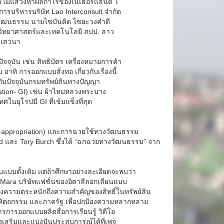
์กรไม่แสวงหาผลกำไรของเนเธอร์แลนด์ โ
ารบริหารบริษัท Lao Interconsult จำกัด
ทางวัฒนธรรม นายไซบันดิด ไซยะวงคำดี
วิทยาศาสตร์และเทคโนโลยี สปป. ลาว
วงเสวนา
จุบัน เช่น สิทธิบัตร เครื่องหมายการค้า
าทิ การออกแบบสิ่งทอ เกี่ยวกับเรื่องนี้
กับปัจจุบันกรมทรัพย์สินทางปัญญา
ndication- GI) เช่น ผ้าไหมหลวงพระบาง
ยุโรปมี GI ที่เข้มแข็งที่สุด
l appropriation) และการฉวยใช้ทางวัฒนธรรม
Ford และ Tory Burch ซึ่งได้ “ฉกฉวยทางวัฒนธรรม” จาก
ดั้งเดิม แต่ถ้าศึกษาอย่างละเอียดจะพบว่า
 Mara บริษัทแฟชั่นของอิตาลีลอกเลียนแบบ
สร้างความตระหนักถึงความสำคัญของสิทธิ์ในทรัพย์สิน
หัตถกรรม และภาครัฐ เพื่อปกป้องความหลากหลาย
รการออกแบบผลิตสื่อการเรียนรู้ วิดีโอ
่งเสริมและแบ่งปันประสบการณ์ได้ที่เพจ