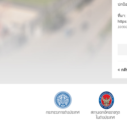
ปกป้
ที่มา
https
10/30/
กลั