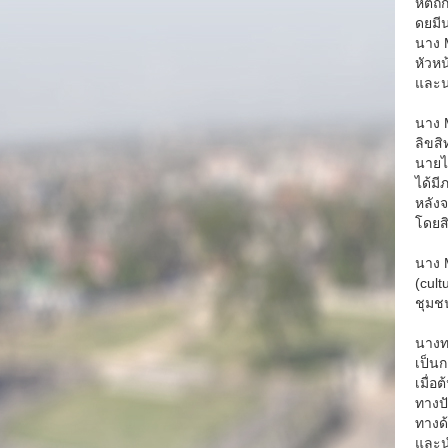
หัตถ
ดยมีน
นาง M
หัวห
และนา
นาง M
ลิขสิ
นายไซ
ได้มี
หลัง
โดยส
นาง 
(cult
ชุมช
นางท
เป็นก
เมื่อ
ทางป
ทางด้
และนำ