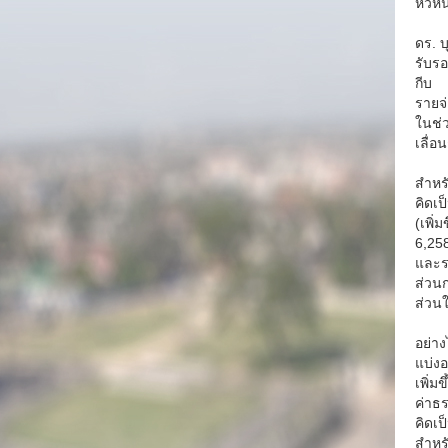
หัวห
ดร. 
รับร
กีบ
รายจ่
ในช่ว
เลื่อ
สำหร
คิดเ
(เพิ่
6,258
และรา
ส่วนก
ส่วน
อย่าง
แบ่งอ
เพิ่ม
ค่าธร
คิดเป
สำหร