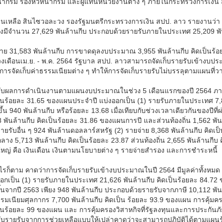
น้ากรม รองหัวหน้ากรม และผู้แทนหน่วยงานต่าง ๆ ภายในกระทรวงการเงิน 
บุนเหลือ สินไซวอละวง รองรัฐมนตรีกระทรวงการเงิน สปป. ลาว รายงานว่า
องมีจำนวน 27,629 พันล้านกีบ ประกอบด้วยรายรับภายในประเทศ 25,209 พัน
าย 31,583 พันล้านกีบ การขาดดุลงบประมาณ 3,955 พันล้านกีบ คิดเป็นร้อย
งเดือนเม.ย. - พ.ค. 2564 รัฐบาล สปป. ลาวสามารถจัดเก็บรายรับเข้างบประ
นการจัดเก็บค่าธรรมเนียมต่าง ๆ ทำให้การจัดเก็บรายรับไม่บรรลุตามแผนที่วา
ับผลการดำเนินงานตามแผนงบประมาณในช่วง 5 เดือนแรกของปี 2564 ภาครั
ป็นร้อยละ 31.65 ของแผนประจำปี แบ่งออกเป็น (1) รายรับภายในประเทศ 7,
มขึ้น 940 พันล้านกีบ หรือร้อยละ 13.68 เมื่อเทียบกับช่วงเวลาเดียวกันของป
 พันล้านกีบ คิดเป็นร้อยละ 31.86 ของแผนการปี และส่วนท้องถิ่น 1,562 พั
ยรับอื่น ๆ 924 พันล้านดอลลาร์สหรัฐ (2) รายจ่าย 8,368 พันล้านกีบ คิด
ลาง 5,713 พันล้านกีบ คิดเป็นร้อยละ 23.87 ส่วนท้องถิ่น 2,655 พันล้านกี
ใหญ่ คือ เงินเดือน เงินตามนโยบายต่าง ๆ รายจ่ายสำรอง และการชำระหนี้
ไรก็ตาม คาดว่าการจัดเก็บรายรับเข้างบประมาณในปี 2564 มีมูลค่าทั้งหมด
อกเป็น (1) รายรับภายในประเทศ 21,626 พันล้านกีบ คิดเป็นร้อยละ 84.72 
ขึ้นจากปี 2563 เพียง 948 พันล้านกีบ ประกอบด้วยรายรับจากภาษี 10,112 พั
รมเนียมศุลกากร 7,700 พันล้านกีบ คิดเป็น ร้อยละ 93.9 ของแผน การคุ้มคร
็นร้อยละ 99 ของแผน และ การคุ้มครองวิสาหกิจที่รัฐลงทุนและการประกันภั
ับรายรับจากการช่วยเหลือแบบให้เปล่าคาดว่าจะสามารถปฏิบัติได้ตามแผน