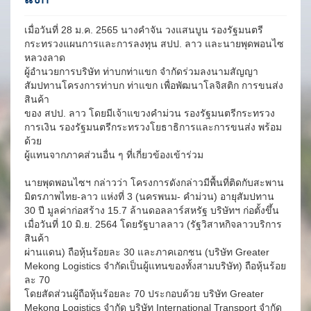
เมื่อวันที่ 28 ม.ค. 2565 นางคำจัน วงแสนบูน รองรัฐมนตรี
กระทรวงแผนการและการลงทุน สปป. ลาว และนายพุดพอนไซ
หลวงลาด
ผู้อำนวยการบริษัท ท่าบกท่าแขก จำกัดร่วมลงนามสัญญา
สัมปทานโครงการท่าบก ท่าแขก เพื่อพัฒนาโลจิสติก การขนส่ง
สินค้า
ของ สปป. ลาว โดยมีเจ้าแขวงคำม่วน รองรัฐมนตรีกระทรวง
การเงิน รองรัฐมนตรีกระทรวงโยธาธิการและการขนส่ง พร้อม
ด้วย
ผู้แทนจากภาคส่วนอื่น ๆ ที่เกี่ยวข้องเข้าร่วม
นายพุดพอนไซฯ กล่าวว่า โครงการดังกล่าวมีพื้นที่ติดกับสะพาน
มิตรภาพไทย-ลาว แห่งที่ 3 (นครพนม- คำม่วน) อายุสัมปทาน
30 ปี มูลค่าก่อสร้าง 15.7 ล้านดอลลาร์สหรัฐ บริษัทฯ ก่อตั้งขึ้น
เมื่อวันที่ 10 มิ.ย. 2564 โดยรัฐบาลลาว (รัฐวิสาหกิจลาวบริการ
สินค้า
ผ่านแดน) ถือหุ้นร้อยละ 30 และภาคเอกชน (บริษัท Greater
Mekong Logistics จำกัดเป็นผู้แทนของทั้งสามบริษัท) ถือหุ้นร้อย
ละ 70
โดยสัดส่วนผู้ถือหุ้นร้อยละ 70 ประกอบด้วย บริษัท Greater
Mekong Logistics จำกัด บริษัท International Transport จำกัด