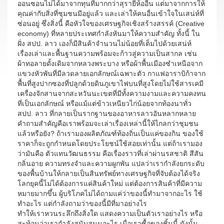
ออนซอนไม่ได้มาจากทุนที่มากกว่าสุรายี่ห้ออื่น แต่มาจากการให้
คุณค่ากับสิ่งที่ชุมชนมีอยู่แล้ว และเล่าให้คนอื่นเข้าใจในเสน่ห์ที่
ซ่อนอยู่ ซึ่งสิ่งนี้ คือหัวใจของเศรษฐกิจเชิงสร้างสรรค์ (Creative
economy) ที่หลายประเทศกำลังหันมาให้ความสำคัญ ทั้งนี้ ใน
ฝั่ง สปป. ลาว เองก็มีสินค้าจำนวนไม่น้อยที่เต็มไปด้วยเสน่ห์
เรื่องเล่าและพื้นฐานความพร้อมจะก้าวสู่ความเป็นสากล เช่น
ผ้าทอลายดั้งเดิมจากหลวงพระบาง หรือผ้าพื้นเมืองซำเหนือจาก
แขวงหัวพันที่มีลวดลายเอกลักษณ์เฉพาะตัว กาแฟอาราบิก้าจาก
พื้นที่สูงปากซองที่ปลูกด้วยดินภูเขาไฟบนที่สูงโดยไม่ใช้สารเคมี
เครื่องจักสานจากสะหวันนะเขตที่มีทั้งความงามและความคงทน
ที่เป็นเอกลักษณ์ หรือแม้แต่ข้าวเหนียวไก่น้อยจากท้องนาทั่ว
สปป. ลาว ที่กลายเป็นรากฐานของอาหารลาวอันหลากหลาย
คำถามสำคัญคือเราพร้อมจะเล่าเรื่องเหล่านี้ให้ไกลกว่าชุมชน
แล้วหรือยัง? ถ้าเรามองผลิตภัณฑ์ท้องถิ่นเป็นแค่ของกิน ของใช้
ราคาก็จะถูกกำหนดโดยประโยชน์ใช้สอยเท่านั้น แต่ถ้าเรามอง
ว่ามันคือ ตัวแทนวัฒนธรรม คือเรื่องราวที่เล่าผ่านรสชาติ สีสัน
กลิ่นอาย ความทรงจำและความผูกพัน แปลว่าเรากำลังยกระดับ
ของพื้นบ้านให้กลายเป็นสินทรัพย์ทางเศรษฐกิจที่จับต้องได้จริง
โลกยุคนี้ไม่ได้ต้องการแค่สินค้าใหม่ แต่ต้องการสินค้าที่มีความ
หมายมากขึ้น ผู้บริโภคไม่ได้ถามแค่ว่าของนี้ทำมาจากอะไร ใช้
ทำอะไร แต่กำลังถามว่าของนี้มีที่มาอย่างไร
ทำให้เราหวนระลึกถึงสิ่งใด แสดงความเป็นตัวเราอย่างไร หรือ
สะท้อนว่าเรากำลังสนับสนุนอะไร เมื่อเราซื้อของชิ้นนี้ ดังนั้น