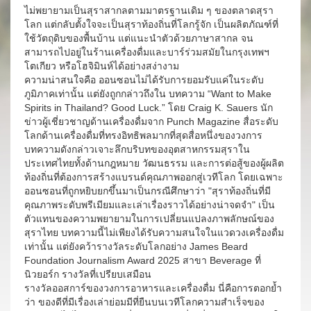
ไม่พยายามเป็นสุราสากลตามมาตรฐานเดิม ๆ ของตลาดสุรา
โลก แต่กลับตั้งใจจะเป็นสุราท้องถิ่นที่โลกรู้จัก เป็นผลิตภัณฑ์ที่
ใช้วัตถุดิบของพื้นบ้าน แต่แนะนำตัวด้วยภาษาสากล จน
สามารถไปอยู่ในร้านเครื่องดื่มและบาร์ร่วมสมัยในกรุงเทพฯ
โตเกียว หรือโฮจิมินห์ได้อย่างสง่างาม
ความน่าสนใจคือ ออนซอนไม่ได้รับการยอมรับแค่ในระดับ
ภูมิภาคเท่านั้น แต่ยังถูกกล่าวถึงใน บทความ “Want to Make
Spirits in Thailand? Good Luck.” โดย Craig K. Sauers นัก
ข่าวผู้เชี่ยวชาญด้านเครื่องดื่มจาก Punch Magazine สื่อระดับ
โลกด้านเครื่องดื่มที่ทรงอิทธิพลมากที่สุดสื่อหนึ่งของวงการ
บทความดังกล่าวเจาะลึกบริบทของอุตสาหกรรมสุราใน
ประเทศไทยทั้งด้านกฎหมาย วัฒนธรรม และการต่อสู้ของผู้ผลิต
ท้องถิ่นที่ต้องการสร้างแบรนด์คุณภาพออกสู่เวทีโลก โดยเฉพาะ
ออนซอนที่ถูกหยิบยกขึ้นมาเป็นกรณีศึกษาว่า "สุราท้องถิ่นที่มี
คุณภาพระดับพรีเมียมและเล่าเรื่องราวได้อย่างน่าจดจำ" เป็น
ตัวแทนของความพยายามในการเปลี่ยนแปลงภาพลักษณ์ของ
สุราไทย บทความนี้ไม่เพียงได้รับความสนใจในแวดวงเครื่องดื่ม
เท่านั้น แต่ยังคว้ารางวัลระดับโลกอย่าง James Beard
Foundation Journalism Award 2025 สาขา Beverage ที่
นิวยอร์ก รางวัลที่เปรียบเสมือน
รางวัลออสการ์ของวงการอาหารและเครื่องดื่ม นี่คือการตอกย้ำ
ว่า ของดีที่มีเรื่องเล่าย่อมมีที่ยืนบนเวทีโลกความสำเร็จของ