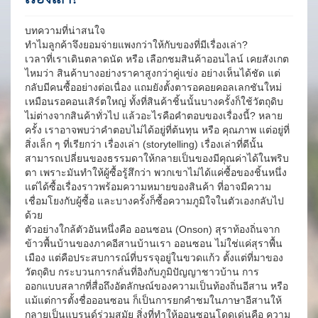
บทความที่น่าสนใจ
ทำไมลูกค้าจึงยอมจ่ายแพงกว่าให้กับของที่มีเรื่องเล่า?
เวลาที่เราเดินตลาดนัด หรือ เลือกชมสินค้าออนไลน์ เคยสังเกต
ไหมว่า สินค้าบางอย่างราคาสูงกว่าคู่แข่ง อย่างเห็นได้ชัด แต่
กลับมีคนซื้ออย่างต่อเนื่อง แถมยังตั้งตารอคอยคอลเลกชันใหม่
เหมือนรอคอนเสิร์ตใหญ่ ทั้งที่สินค้าชิ้นนั้นบางครั้งก็ใช้วัตถุดิบ
ไม่ต่างจากสินค้าทั่วไป แล้วอะไรคือคำตอบของเรื่องนี้? หลาย
ครั้ง เราอาจพบว่าคำตอบไม่ได้อยู่ที่ต้นทุน หรือ คุณภาพ แต่อยู่ที่
สิ่งเล็ก ๆ ที่เรียกว่า เรื่องเล่า (storytelling)
เรื่องเล่าที่ดีนั้น
สามารถเปลี่ยนของธรรมดาให้กลายเป็นของมีคุณค่าได้ในพริบ
ตา เพราะมันทำให้ผู้ซื้อรู้สึกว่า พวกเขาไม่ได้แค่ซื้อของชิ้นหนึ่ง
แต่ได้ซื้อเรื่องราวพร้อมความหมายของสินค้า ที่อาจมีความ
เชื่อมโยงกับผู้ซื้อ และบางครั้งก็ซื้อความภูมิใจในตัวเองกลับไป
ด้วย
ตัวอย่างใกล้ตัวอันหนึ่งคือ ออนซอน (Onson) สุราท้องถิ่นจาก
ข้าวพื้นบ้านของภาคอีสานบ้านเรา ออนซอน ไม่ใช่แค่สุราพื้น
เมือง แต่คือประสบการณ์ที่บรรจุอยู่ในขวดแก้ว ตั้งแต่ที่มาของ
วัตถุดิบ กระบวนการกลั่นที่อิงกับภูมิปัญญาชาวบ้าน การ
ออกแบบสลากที่สื่อถึงอัตลักษณ์ของความเป็นท้องถิ่นอีสาน หรือ
แม้แต่การตั้งชื่อออนซอน ก็เป็นการยกคำชมในภาษาอีสานให้
กลายเป็นแบรนด์ร่วมสมัย สิ่งที่ทำให้ออนซอนโดดเด่นคือ ความ