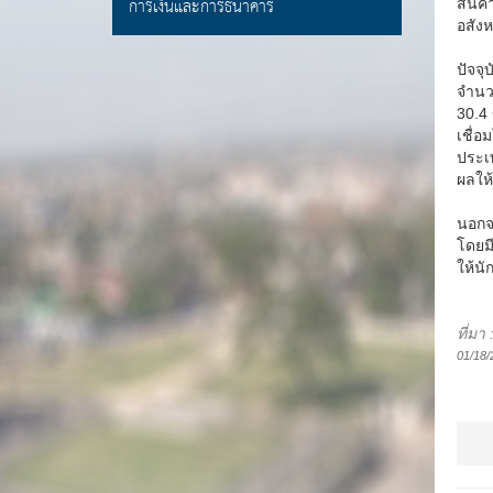
การเงินและการธนาคาร
สินค
อสังห
ปัจจ
จำนว
30.4
เชื่อ
ประเ
ผลให้
นอกจา
โดยม
ให้นั
ที่มา
01/18/