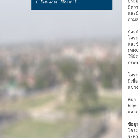
การเงินและการธนาคาร
ประมา
มีคว
และม
ตามล
ปัจจ
โครง
และข้
(MRC
ให้ม
กระบ
โครง
มีเขื
แขวง
ที่มา
http
และเว
ข้อมู
โครง
ระหว่