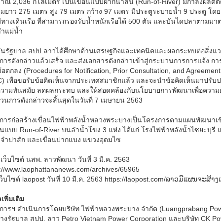
ณ 2,036 กิโลเมตร เป็นเขื่อนแบบฝากน้ำล้น (Run-of-River) มีกำลังผลิตติดต
ามยาว 275 เมตร สูง 79 เมตร กว้าง 97 เมตร มีประตูระบายน้ำ 9 ประตู โ
ีทางเดินเรือ ที่สามารถรองรับน้ำหนักเรือได้ 500 ตัน และบันไดปลาตามม
ำแม่น้ำ
ุบันรัฐบาล สปป.ลาวได้ศึกษาด้านเศรษฐกิจและเทคนิคและผลกระทบต่อสิ่ง
การดังกล่าวแล้วเสร็จ และส่งเอกสารดังกล่าวเข้าสู่กระบวนการการแจ้ง กา
อตกลง (Procedures for Notification, Prior Consultation, and Agreem
) เพื่อขอรับข้อคิดเห็นจากประเทศสมาชิกแล้ว และจะนำข้อคิดเห็นมาปร
ีความทันสมัย ลดผลกระทบ และให้สอดคล้องกับนโยบายการพัฒนาเพื่อความย
วนการดังกล่าวจะสิ้นสุดในวันที่ 7 เมษายน 2563
การก่อสร้างเขื่อนไฟฟ้าพลังน้ำหลวงพระบางเป็นโครงการตามแผนพัฒนาเขื
่อนแบบ Run-of-River บนลำน้ำโขง 3 แห่ง ได้แก่ โรงไฟฟ้าพลังน้ำไซยะบุร
จำปาสัก และเขื่อนปากแบง แขวงอุดมไซ
: เว็บไซต์ นสพ. ลาวพัฒนา วันที่ 3 มี.ค. 2563
s://www.laophattananews.com/archives/65965
็บไซต์ laopost วันที่ 10 มี.ค. 2563 https://laopost.com/ລາວມີແຜນຈະສ້າງ
ลเพิ่มเติม
การฯ ดำเนินการโดยบริษัท ไฟฟ้าหลวงพระบาง จำกัด (Luangprabang Power 
างรัฐบาล สปป. ลาว Petro Vietnam Power Corporation และบริษัท CK Pow