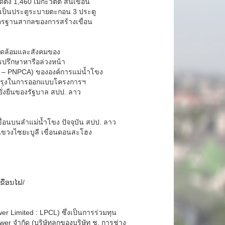
ั้ง 1,460 เมกะวัตต์ สันเขื่อน
ดยเป็นประตูระบายตะกอน 3 ประตู
าตรฐานสากลของการสร้างเขื่อน
แวดล้อมและสังคมของ
รปรึกษาหารือล่วงหน้า
ent – PNPCA) ขององค์การแม่น้ำโขง
ับปรุงในการออกแบบโครงการฯ
ั่งยืนของรัฐบาล สปป. ลาว
่อนบนลำแม่น้ำโขง ปัจจุบัน สปป. ลาว
ี แขวงไซยะบูลี เขื่อนดอนสะโฮง
ເຂື່ອນໄຟ/
Limited : LPCL) ซึ่งเป็นการร่วมทุน
er จำกัด (บริษัทลูกของบริษัท ช. การช่าง