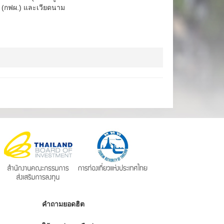
ย (กฟผ.) และเวียดนาม
คำถามยอดฮิต