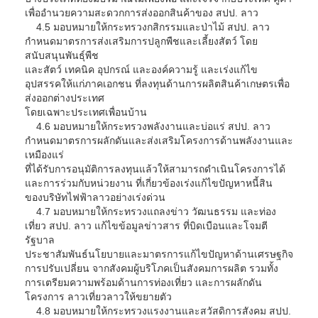
เพื่ออำนวยความสะดวกการส่งออกสินค้าของ สปป. ลาว
4.5 มอบหมายให้กระทรวงกสิกรรมและป่าไม้ สปป. ลาว
กำหนดมาตรการส่งเสริมการปลูกพืชและเลี้ยงสัตว์ โดย
สนับสนุนพันธุ์พืช
และสัตว์ เทคนิค อุปกรณ์ และองค์ความรู้ และเร่งแก้ไข
อุปสรรคให้แก่ภาคเอกชน ที่ลงทุนด้านการผลิตสินค้าเกษตรเพื่อ
ส่งออกต่างประเทศ
โดยเฉพาะประเทศเพื่อนบ้าน
4.6 มอบหมายให้กระทรวงพลังงานและบ่อแร่ สปป. ลาว
กำหนดมาตรการผลักดันและส่งเสริมโครงการด้านพลังงานและ
เหมืองแร่
ที่ได้รับการอนุมัติการลงทุนแล้วให้สามารถดำเนินโครงการได้
และการร่วมกับหน่วยงาน ที่เกี่ยวข้องเร่งแก้ไขปัญหาหนี้สิน
ของบริษัทไฟฟ้าลาวอย่างเร่งด่วน
4.7 มอบหมายให้กระทรวงแถลงข่าว วัฒนธรรม และท่อง
เที่ยว สปป. ลาว แก้ไขข้อมูลข่าวสาร ที่บิดเบือนและโจมตี
รัฐบาล
ประชาสัมพันธ์นโยบายและมาตรการแก้ไขปัญหาด้านเศรษฐกิจ
การปรับเปลี่ยน จากสังคมผู้บริโภคเป็นสังคมการผลิต รวมทั้ง
การเตรียมความพร้อมด้านการท่องเที่ยว และการผลักดัน
โครงการ ลาวเที่ยวลาวให้ขยายตัว
4.8 มอบหมายให้กระทรวงแรงงานและสวัสดิการสังคม สปป.