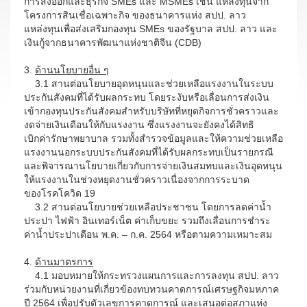
การส่งออกและธุรกิจ SMEs และ MSMEs เช่น แหล่งทุนจาก
โครงการสินเชื่อเฉพาะกิจ ของธนาคารแห่ง สปป. ลาว
แหล่งทุนเพื่อส่งเสริมกองทุน SMEs ของรัฐบาล สปป. ลาว และ
เงินกู้จากธนาคารพัฒนาแห่งชาติจีน (CDB)
3.
ด้านนโยบายอื่น ๆ
3.1 สานต่อนโยบายอุดหนุนและช่วยเหลือแรงงานในระบบ
ประกันสังคมที่ได้รับผลกระทบ โดยระงับหรือเลื่อนการส่งเงิน
เข้ากองทุนประกันสังคมสำหรับบริษัทที่หยุดกิจการชั่วคราวและ
งดจ่ายเงินเดือนให้กับแรงงาน ซึ่งแรงงานจะยังคงได้สิทธิ
เบิกค่ารักษาพยาบาล รวมทั้งสำรวจข้อมูลและให้ความช่วยเหลือ
แรงงานนอกระบบประกันสังคมที่ได้รับผลกระทบเป็นรายกรณี
และพิจารณานโยบายเกี่ยวกับการจ่ายเงินสมทบและเงินอุดหนุน
ให้แรงงานในช่วงหยุดงานชั่วคราวเนื่องจากการระบาด
ของโรคโควิด 19
3.2 สานต่อนโยบายช่วยเหลือประชาชน โดยการลดค่าน้ำ
ประปา ไฟฟ้า อินเทอร์เน็ต ค่าเก็บขยะ รวมถึงเลื่อนการชำระ
ค่าน้ำประปาเดือน พ.ค. – ก.ค. 2564 หรือตามความเหมาะสม
4.
ด้านมาตรการ
4.1 มอบหมายให้กระทรวงแผนการและการลงทุน สปป. ลาว
ร่วมกับหน่วยงานที่เกี่ยวข้องทบทวนคาดการณ์เศรษฐกิจมหภาค
ปี 2564 เพื่อปรับตัวเลขการคาดการณ์ และเสนอต่อสภาแห่ง