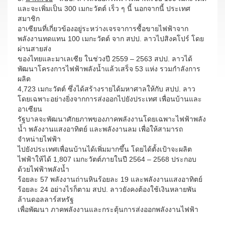
และจะเพิ่มเป็น 300 เมกะวัตต์ เร็ว ๆ นี้ นอกจากนี้ ประเทศ
สมาชิก
อาเซียนที่เกี่ยวข้องอยู่ระหว่างเจรจาการซื้อขายไฟฟ้าจาก
พลังงานทดแทน 100 เมกะวัตต์ จาก สปป. ลาวไปสิงคโปร์ โดย
ผ่านสายส่ง
ของไทยและมาเลเซีย ในช่วงปี 2559 – 2563 สปป. ลาวได้
พัฒนาโครงการไฟฟ้าพลังน้ำแล้วเสร็จ 53 แห่ง รวมกำลังการ
ผลิต
4,723 เมกะวัตต์ ซึ่งได้สร้างรายได้มหาศาลให้กับ สปป. ลาว
โดยเฉพาะอย่างยิ่งจากการส่งออกไปยังประเทศ เพื่อนบ้านและ
อาเซียน
รัฐบาลจะพัฒนาศักยภาพของภาคพลังงานโดยเฉพาะไฟฟ้าพลัง
น้ำ พลังงานแสงอาทิตย์ และพลังงานลม เพื่อให้สามารถ
จำหน่ายไฟฟ้า
ไปยังประเทศเพื่อนบ้านได้เพิ่มมากขึ้น โดยได้ตั้งเป้าจะผลิต
ไฟฟ้าให้ได้ 1,807 เมกะวัตต์ภายในปี 2564 – 2568 ประกอบ
ด้วยไฟฟ้าพลังน้ำ
ร้อยละ 57 พลังงานถ่านหินร้อยละ 19 และพลังงานแสงอาทิตย์
ร้อยละ 24 อย่างไรก็ตาม สปป. ลาวยังคงต้องใช้เงินหลายพัน
ล้านดอลลาร์สหรัฐ
เพื่อพัฒนา ภาคพลังงานและกระตุ้นการส่งออกพลังงานไฟฟ้า