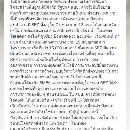
ไม่มีชายแดนติดกับทะเล อีกทั้งงบประมาณในการพัฒนา
โครงสร้างพื้นฐานก็มีจำกัด รัฐบาล สปป. ลาวจึงมีนโยบาย
ส่งเสริมการลงทุนของภาคเอกชนภายในและต่างประเทศ รวม
ทั้งมีการบริหารจัดการและการคุ้มครองเฉพาะ ปัจจุบัน
สปป. ลาวมี SEZ ตั้งอยู่ใน 7 แขวง รวม 12 แห่ง ได้แก่ สะหวัน -
เซโน บ่อเต็นแดนงาม สามเหลี่ยมคำ เวียงจันทน์ - โนนทอง
ไซเสดถา ดงโพสี พูเขียว บึงทาดหลวง ลองแท่ง - เวียงจันทน์ ท่า
แขก จำปาสัก และหลวงพระบาง รวม 19 สัญญาพัฒนา
โครงการ บนพื้นที่กว่า 15,000 เฮกตาร์ ซึ่งแต่ละ SEZ มีความ
คืบหน้า หลายด้าน เช่น การพัฒนาโครงสร้างพื้นฐานภายใน
SEZ การสร้างเมืองใหม่ในพื้นที่ชนบท การสร้างเขต
อุตสาหกรรม การถ่ายทอดเทคโนโลยี การยกระดับฝีมือแรงงาน
การสร้างงาน การสร้างระบบบริการโลจิสติกส์ครบวงจรในการ
ขนส่งสินค้า และการสร้างฐานรายรับใหม่ นอกจากนี้
ยังส่งผลให้ธุรกิจ SMEs และประชาชนที่อยู่โดยรอบ SEZ ได้รับ
ผลประโยชน์ทั้งทางตรงและทางอ้อม โดยเฉพาะธุรกิจ
การบริการและอื่น ๆ สำหรับ SEZ ใน สปป. ลาวที่มีการพัฒนา
โดดเด่น ได้แก่ สะหวัน - เซโน (โซนซี C) ไซเสดถา
เวียงจันทน์ -โนนทอง บ่อเต็นแดนงาม สามเหลี่ยมคำ บึงทาด
หลวง และจำปาสัก (โซนปากเซ - ญี่ปุ่น) นอกจากนี้
ปัจจุบัน สปป. ลาวยังมีท่าบก 3 แห่ง ได้แก่ สะหวัน - เซโน เวียง
จันทน์โลจิสติกส์พาร์ค และวังเต่า - โพนทอง
และศูนย์บริการเปลี่ยนถ่ายสินค้า (ICD) 2 แห่ง ได้แก่ บ่อเต็น