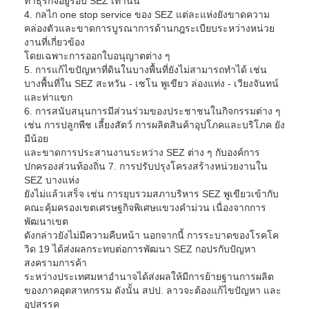
ทำธุรกิจอยู่รอบ SEZ เท่านั้น
4. กลไก one stop service ของ SEZ แต่ละแห่งยังขาดความ
คล่องตัวและขาดการบูรณาการด้านกฎระเบียบระหว่างหน่วย
งานที่เกี่ยวข้อง
โดยเฉพาะการออกใบอนุญาตต่าง ๆ
5. การแก้ไขปัญหาที่ดินในบางพื้นที่ยังไม่สามารถทำได้ เช่น
บางพื้นที่ใน SEZ สะหวัน - เซโน พูเขียว ล่องแท่ง - เวียงจันทน์
และท่าแขก
6. การสนับสนุนการมีส่วนร่วมของประชาชนในกิจกรรมต่าง ๆ
เช่น การปลูกพืช เลี้ยงสัตว์ การผลิตสินค้าอุปโภคและบริโภค ยัง
มีน้อย
และขาดการประสานงานระหว่าง SEZ ต่าง ๆ กับองค์การ
ปกครองส่วนท้องถิ่น 7. การปรับปรุงโครงสร้างหน่วยงานใน
SEZ บางแห่ง
ยังไม่แล้วเสร็จ เช่น การยุบรวมสภาบริหาร SEZ พูเขียวเข้ากับ
คณะคุ้มครองเขตเศรษฐกิจพิเศษแขวงคำม่วน เนื่องจากการ
พัฒนาเขต
ดังกล่าวยังไม่มีความคืบหน้า นอกจากนี้ การระบาดของโรคโค
วิด 19 ได้ส่งผลกระทบต่อการพัฒนา SEZ กอปรกับปัญหา
สงครามการค้า
ระหว่างประเทศมหาอำนาจได้ส่งผลให้มีการย้ายฐานการผลิต
ของภาคอุตสาหกรรม ดังนั้น สปป. ลาวจะต้องแก้ไขปัญหา และ
อุปสรรค