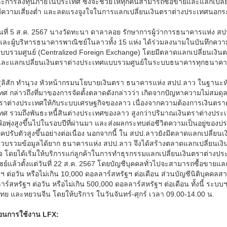
ละการลงทุนภายในประเทศ ซึ่งจะช่วยให้ทุกคนสามารถซื้อขายและแลกเปลี่ย
ีความเสี่ยงต่ำ และลดแรงจูงใจในการแลกเปลี่ยนเงินตราต่างประเทศนอก
อวันที่ 5 ส.ค. 2567 นางวัดทะนา ดาลาลอย รักษาการผู้ว่าการธนาคารแห่
และผู้บริหารธนาคารพาณิชย์ในลาวทั้ง 15 แห่ง ได้ร่วมลงนามในบันทึกควา
บบรวมศูนย์ (Centralized Foreign Exchange) โดยมีตลาดแลกเปลี่ยนเงินต
ละแลกเปลี่ยนเงินตราต่างประเทศแบบรวมศูนย์ในระบบธนาคารทุกธนาคารท
ุลิสัก ทำนุวง หัวหน้ากรมนโยบายเงินตรา ธนาคารแห่ง สปป.ลาว ในฐานะหั
ทศ กล่าวถึงที่มาของการจัดตั้งตลาดดังกล่าวว่า เกิดจากปัญหาความไม่สม
ตราต่างประเทศให้กับระบบเศรษฐกิจของลาว เนื่องจากความต้องการเงินตราต
ทศ รวมถึงพันธะหนี้สินต่างประเทศของลาว สูงกว่าปริมาณเงินตราต่างประเท
ฟ้อพุ่งสูงขึ้นไปในรอบปีที่ผ่านมา และส่งผลกระทบต่อชีวิตความเป็นอยู่ข
ภคปรับตัวสูงขึ้นอย่างต่อเนื่อง นอกจากนี้ ใน สปป.ลาวยังมีตลาดแลกเปลี
วบรวมข้อมูลได้ยาก ธนาคารแห่ง สปป.ลาว จึงได้สร้างตลาดแลกเปลี่ยนเง
จ โดยได้เริ่มให้บริการแก่ลูกค้าในการทำธุรกรรมแลกเปลี่ยนเงินตราต่างป
ย์แล้วตั้งแต่วันที่ 22 ส.ค. 2567 โดยบัญชีบุคคลทั่วไปจะสามารถซื้อขายแล
ฯ ต่อวัน หรือไม่เกิน 10,000 ดอลลาร์สหรัฐฯ ต่อเดือน ส่วนบัญชีนิติบุคคลส
ร์สหรัฐฯ ต่อวัน หรือไม่เกิน 500,000 ดอลลาร์สหรัฐฯ ต่อเดือน ทั้งนี้ ระบ
ทย และหยวนจีน โดยให้บริการ ในวันจันทร์-ศุกร์ เวลา 09.00-14.00 น.
ตอนการใช้งาน LFX: