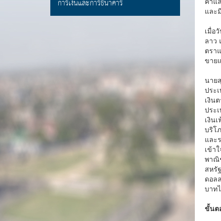
การเงินและการธนาคาร
ค้าแ
และม
เมื่
ลาว 
ตราแ
ขายแ
นายส
ประเ
เงิน
ประเ
เงินเ
บริโ
และร
เข้าใ
พาณิช
สหรัฐ
ดอลลา
บาทไ
ขั้น