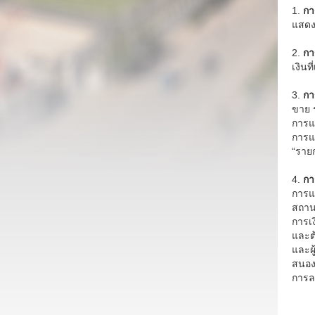
1.
กา
แสดงส
2.
กา
เงินท
3.
กา
ขาย ร
การแล
การแล
“รายก
4.
กา
การแล
สถาน
การเ
และต
และผ
สนอง
การล