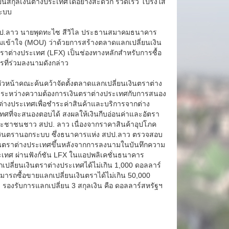
นสกุลเงินต่างประเทศได้อย่างสะดวก รวดเร็ว โปร่งใส
ระบบ
ง สปป.ลาว นายพุดทะไซ สีวิไล ประธานสมาคมธนาคาร
มเข้าใจ (MOU) ว่าด้วยการสร้างตลาดแลกเปลี่ยนเงิน
ราต่างประเทศ (LFX) เป็นช่องทางหลักสำหรับการซื้อ
ี่ร่วมลงนามดังกล่าว
วหน้าคณะค้นคว้าจัดตั้งตลาดแลกเปลี่ยนเงินตราต่าง
ดุลระหว่างความต้องการเงินตราต่างประเทศกับการสนอง
่างประเทศเพื่อชำระค่าสินค้าและบริการจากต่าง
ศที่จะสนองตอบได้ สงผลให้เงินกีบอ่อนค่าและอัตรา
องประชาชนชาว สปป. ลาว เนื่องจากราคาสินค้าอุปโภค
่ยนเงินตรานอกระบบ ซึ่งธนาคารแห่ง สปป.ลาว ตรวจสอบ
ินตราต่างประเทศขึ้นหลังจากการลงนามในบันทึกความ
ระเทศ ผ่านฟังก์ชัน LFX ในแอปพลิเคชั่นธนาคาร
กเปลี่ยนเงินตราต่างประเทศได้ไม่เกิน 1,000 ดอลลาร์
ามารถซื้อขายแลกเปลี่ยนเงินตราได้ไม่เกิน 50,000
บฯ รองรับการแลกเปลี่ยน 3 สกุลเงิน คือ ดอลลาร์สหรัฐฯ