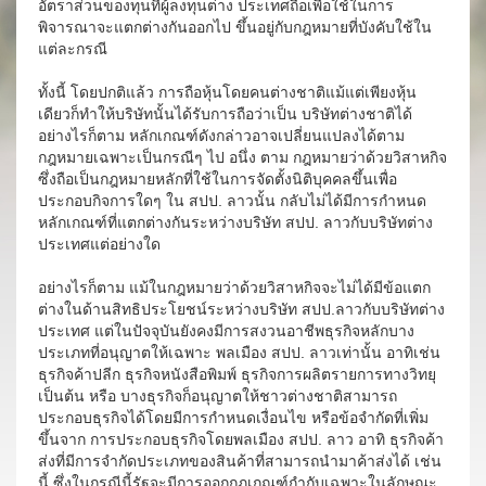
อัตราส่วนของทุนที่ผู้ลงทุนต่าง ประเทศถือเพื่อใช้ในการ
พิจารณาจะแตกต่างกันออกไป ขึ้นอยู่กับกฎหมายที่บังคับใช้ใน
แต่ละกรณี
ทั้งนี้ โดยปกติแล้ว การถือหุ้นโดยคนต่างชาติแม้แต่เพียงหุ้น
เดียวก็ทำให้บริษัทนั้นได้รับการถือว่าเป็น บริษัทต่างชาติได้
อย่างไรก็ตาม หลักเกณฑ์ดังกล่าวอาจเปลี่ยนแปลงได้ตาม
กฎหมายเฉพาะเป็นกรณีๆ ไป อนึ่ง ตาม กฎหมายว่าด้วยวิสาหกิจ
ซึ่งถือเป็นกฎหมายหลักที่ใช้ในการจัดตั้งนิติบุคคลขึ้นเพื่อ
ประกอบกิจการใดๆ ใน สปป. ลาวนั้น กลับไม่ได้มีการกำหนด
หลักเกณฑ์ที่แตกต่างกันระหว่างบริษัท สปป. ลาวกับบริษัทต่าง
ประเทศแต่อย่างใด
อย่างไรก็ตาม แม้ในกฎหมายว่าด้วยวิสาหกิจจะไม่ได้มีข้อแตก
ต่างในด้านสิทธิประโยชน์ระหว่างบริษัท สปป.ลาวกับบริษัทต่าง
ประเทศ แต่ในปัจจุบันยังคงมีการสงวนอาชีพธุรกิจหลักบาง
ประเภทที่อนุญาตให้เฉพาะ พลเมือง สปป. ลาวเท่านั้น อาทิเช่น
ธุรกิจค้าปลีก ธุรกิจหนังสือพิมพ์ ธุรกิจการผลิตรายการทางวิทยุ
เป็นต้น หรือ บางธุรกิจก็อนุญาตให้ชาวต่างชาติสามารถ
ประกอบธุรกิจได้โดยมีการกำหนดเงื่อนไข หรือข้อจำกัดที่เพิ่ม
ขึ้นจาก การประกอบธุรกิจโดยพลเมือง สปป. ลาว อาทิ ธุรกิจค้า
ส่งที่มีการจำกัดประเภทของสินค้าที่สามารถนำมาค้าส่งได้ เช่น
นี้ ซึ่งในกรณีนี้รัฐจะมีการออกกฎเกณฑ์กำกับเฉพาะในลักษณะ